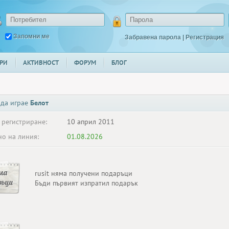
Запомни ме
Забравена парола
|
Регистрация
РИ
АКТИВНОСТ
ФОРУМ
БЛОГ
 да играе
Белот
 регистриране:
10 април 2011
о на линия:
01.08.2026
ма
rusit няма получени подаръци
ръци
Бъди първият изпратил подарък