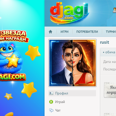
ИГРИ
ПОТРЕБИТЕЛИ
ТУРНИ
НАЧАЛО
djagi.com
rusit
• обича
Дата на
Последн
Ня
пода
Профил
Играй
Чат