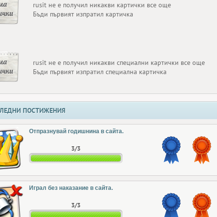
ма
rusit не е получил никакви картички все още
ички
Бъди първият изпратил картичка
ма
rusit не е получил никакви специални картички все още
ички
Бъди първият изпратил специална картичка
ЛЕДНИ ПОСТИЖЕНИЯ
Отпразнувай годишнина в сайта.
3/3
Играл без наказание в сайта.
3/3