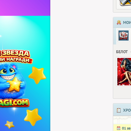
МОИ
БЕЛОТ
ХРО
01 ав