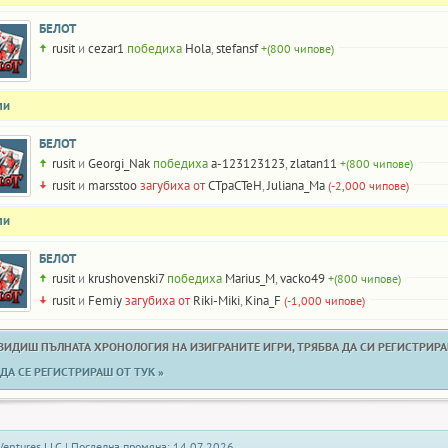
БЕЛОТ
rusit
и
cezar1
победиха
Hola
,
stefansf
+(800 чипове)
ли
БЕЛОТ
rusit
и
Georgi_Nak
победиха
a-123123123
,
zlatan11
+(800 чипове)
rusit
и
marsstoo
загубиха от
CTpaCTeH
,
Juliana_Ma
(-2,000 чипове)
ли
БЕЛОТ
rusit
и
krushovenski7
победиха
Marius_M
,
vacko49
+(800 чипове)
rusit
и
Femiy
загубиха от
Riki-Miki
,
Kina_F
(-1,000 чипове)
 ВИДИШ ПЪЛНАТА ХРОНОЛОГИЯ НА ИЗИГРАНИТЕ ИГРИ, ТРЯБВА ДА СИ РЕГИСТРИРАН
ДА СЕ РЕГИСТРИРАШ ОТ ТУК »
Ventures LLC | Последна промяна: 14.07.2026