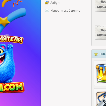
Ня
Албум
карт
Изпрати съобщение
Ня
карт
ПОС