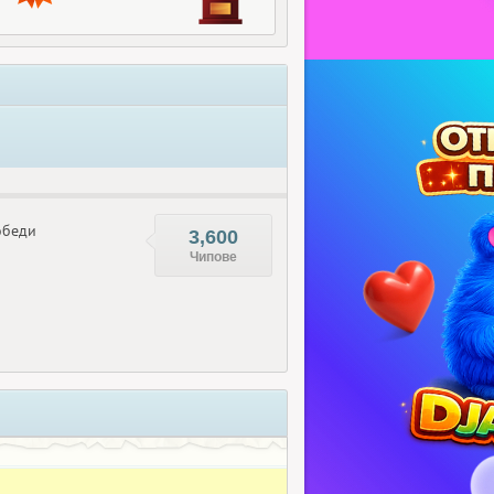
беди
3,600
Чипове