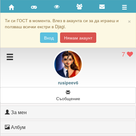
Приятели
Хронология на игри
×
Ти си ГОСТ в момента. Влез в акаунта си за да играеш и
ползваш всички екстри в Djagi.
Активност
Вход
Нямам акаунт
Постижения
7
Подаръците на rusipeev6
Картичките на rusipeev6
Блокирай rusipeev6
rusipeev6
Съобщение
За мен
Албум