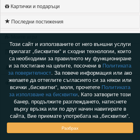
Картички и подаръци
Последни постижения
Моите игри
Този сайт и използваните от него външни услуги
прилагат „бисквитки“ и сходни технологии, които
Хронология на игри
са необходими за правилното му функциониране
и за постигане на целите, посочени в
Политиката
Активност
за поверителност
. За повече информация или ако
желаете да оттеглите съгласието си за някои или
Кой видя профила на rusipeev6
всички „бисквитки“, моля, прочетете
Политиката
за използване на бисквитки
. Като затворите този
банер, продължите разглеждането, натиснете
върху връзка или по друг начин навигирате в
сайта, Вие приемате употребата на „бисквитки“.
Разбрах