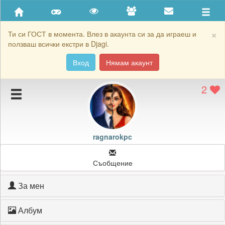
Приятели
Хронология на игри
×
Ти си ГОСТ в момента. Влез в акаунта си за да играеш и
ползваш всички екстри в Djagi.
Активност
Вход
Нямам акаунт
Постижения
2
Подаръците на ragnarokpc
Картичките на ragnarokpc
Блокирай ragnarokpc
ragnarokpc
Съобщение
За мен
Албум