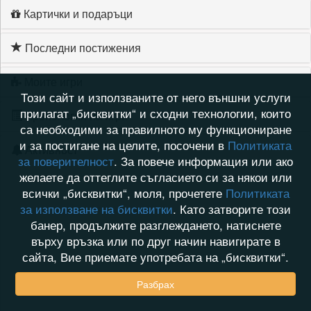
Картички и подаръци
Последни постижения
Моите игри
Този сайт и използваните от него външни услуги
прилагат „бисквитки“ и сходни технологии, които
Хронология на игри
са необходими за правилното му функциониране
и за постигане на целите, посочени в
Политиката
Активност
за поверителност
. За повече информация или ако
желаете да оттеглите съгласието си за някои или
всички „бисквитки“, моля, прочетете
Политиката
за използване на бисквитки
. Като затворите този
банер, продължите разглеждането, натиснете
върху връзка или по друг начин навигирате в
сайта, Вие приемате употребата на „бисквитки“.
Разбрах