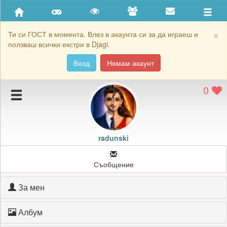
Приятели
Хронология на игри
×
Ти си ГОСТ в момента. Влез в акаунта си за да играеш и
ползваш всички екстри в Djagi.
Активност
Вход
Нямам акаунт
Постижения
0
Подаръците на radunski
Картичките на radunski
Блокирай radunski
radunski
Съобщение
За мен
Албум