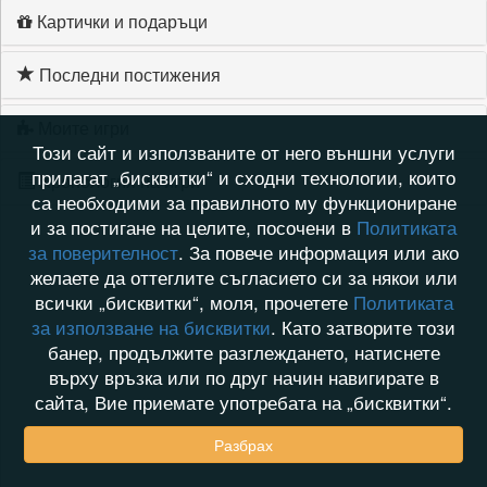
Картички и подаръци
Последни постижения
Моите игри
Този сайт и използваните от него външни услуги
прилагат „бисквитки“ и сходни технологии, които
Хронология на игри
са необходими за правилното му функциониране
и за постигане на целите, посочени в
Политиката
за поверителност
. За повече информация или ако
желаете да оттеглите съгласието си за някои или
всички „бисквитки“, моля, прочетете
Политиката
за използване на бисквитки
. Като затворите този
банер, продължите разглеждането, натиснете
върху връзка или по друг начин навигирате в
сайта, Вие приемате употребата на „бисквитки“.
Разбрах