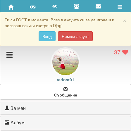
Приятели
Хронология на игри
×
Ти си ГОСТ в момента. Влез в акаунта си за да играеш и
ползваш всички екстри в Djagi.
Активност
Вход
Нямам акаунт
Постижения
37
Подаръците на radost01
Картичките на radost01
Блокирай radost01
radost01
Съобщение
За мен
Албум