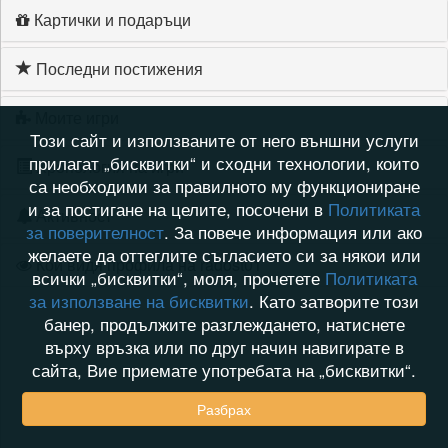
Картички и подаръци
Последни постижения
Моите игри
Този сайт и използваните от него външни услуги
прилагат „бисквитки“ и сходни технологии, които
Хронология на игри
са необходими за правилното му функциониране
и за постигане на целите, посочени в
Политиката
Активност
за поверителност
. За повече информация или ако
желаете да оттеглите съгласието си за някои или
Кой видя профила на radost01
всички „бисквитки“, моля, прочетете
Политиката
за използване на бисквитки
. Като затворите този
банер, продължите разглеждането, натиснете
върху връзка или по друг начин навигирате в
сайта, Вие приемате употребата на „бисквитки“.
Разбрах