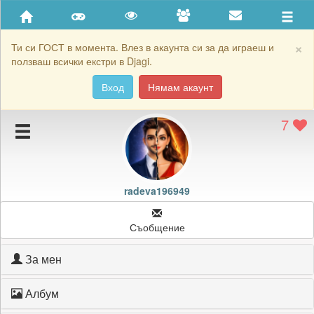
Приятели
Хронология на игри
×
Ти си ГОСТ в момента. Влез в акаунта си за да играеш и
ползваш всички екстри в Djagi.
Активност
Вход
Нямам акаунт
Постижения
7
Подаръците на radeva196949
Картичките на radeva196949
Блокирай radeva196949
radeva196949
Съобщение
За мен
Албум