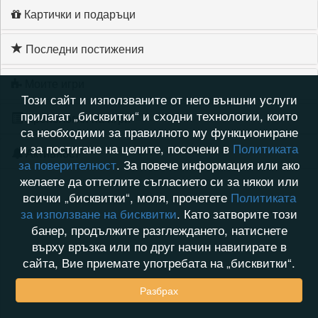
Картички и подаръци
Последни постижения
Моите игри
Този сайт и използваните от него външни услуги
прилагат „бисквитки“ и сходни технологии, които
Хронология на игри
са необходими за правилното му функциониране
и за постигане на целите, посочени в
Политиката
Активност
за поверителност
. За повече информация или ако
желаете да оттеглите съгласието си за някои или
всички „бисквитки“, моля, прочетете
Политиката
за използване на бисквитки
. Като затворите този
банер, продължите разглеждането, натиснете
върху връзка или по друг начин навигирате в
сайта, Вие приемате употребата на „бисквитки“.
Разбрах