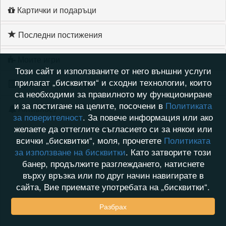
Картички и подаръци
Последни постижения
Моите игри
Този сайт и използваните от него външни услуги
прилагат „бисквитки“ и сходни технологии, които
Хронология на игри
са необходими за правилното му функциониране
и за постигане на целите, посочени в
Политиката
Активност
за поверителност
. За повече информация или ако
желаете да оттеглите съгласието си за някои или
всички „бисквитки“, моля, прочетете
Политиката
за използване на бисквитки
. Като затворите този
банер, продължите разглеждането, натиснете
върху връзка или по друг начин навигирате в
сайта, Вие приемате употребата на „бисквитки“.
Разбрах