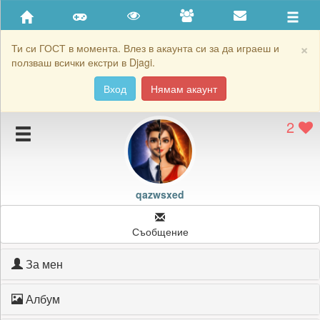
Приятели
Хронология на игри
×
Ти си ГОСТ в момента. Влез в акаунта си за да играеш и
ползваш всички екстри в Djagi.
Активност
Вход
Нямам акаунт
Постижения
2
Подаръците на qazwsxed
Картичките на qazwsxed
Блокирай qazwsxed
qazwsxed
Съобщение
За мен
Албум