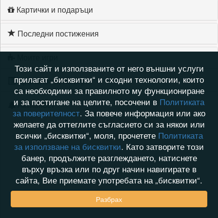
Картички и подаръци
Последни постижения
Моите игри
Този сайт и използваните от него външни услуги
прилагат „бисквитки“ и сходни технологии, които
Хронология на игри
са необходими за правилното му функциониране
и за постигане на целите, посочени в
Политиката
Активност
за поверителност
. За повече информация или ако
желаете да оттеглите съгласието си за някои или
всички „бисквитки“, моля, прочетете
Политиката
за използване на бисквитки
. Като затворите този
банер, продължите разглеждането, натиснете
върху връзка или по друг начин навигирате в
сайта, Вие приемате употребата на „бисквитки“.
Разбрах