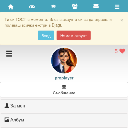
Приятели
Хронология на игри
×
Ти си ГОСТ в момента. Влез в акаунта си за да играеш и
ползваш всички екстри в Djagi.
Активност
Вход
Нямам акаунт
Постижения
5
Подаръците на proplayer
Картичките на proplayer
Блокирай proplayer
proplayer
Съобщение
За мен
Албум