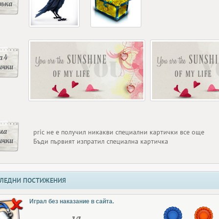
ръка
 4
ички
ма
pric не е получил никакви специални картички все още
ички
Бъди първият изпратил специална картичка
ЛЕДНИ ПОСТИЖЕНИЯ
Играл без наказание в сайта.
3/3