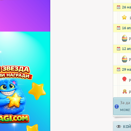
26 м
16 а
p
12 а
p
29 м
p
p
За да
МОЖЕ 
КОЙ