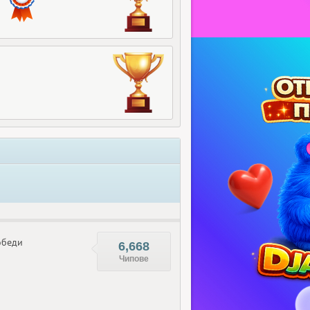
беди
6,668
Чипове