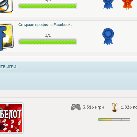
Свързан профил с Facebook.
1/1
ТЕ ИГРИ
3,516
игри
1,826
по