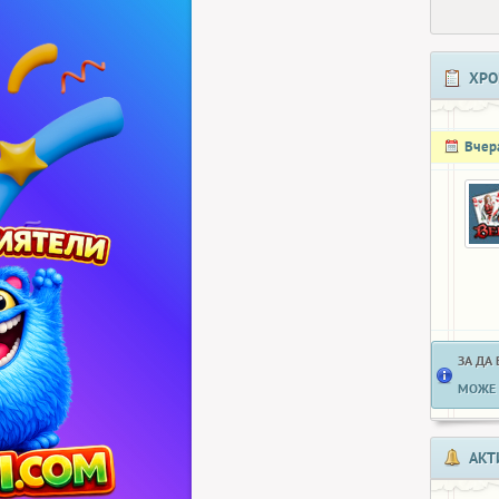
ХРО
Вчер
ЗА ДА
МОЖЕ 
АКТ