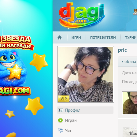
ИГРИ
ПОТРЕБИТЕЛИ
ТУРНИ
НАЧАЛО
djagi.com
pric
• обича
Дата на
Последн
Профил
Играй
Чат
Има