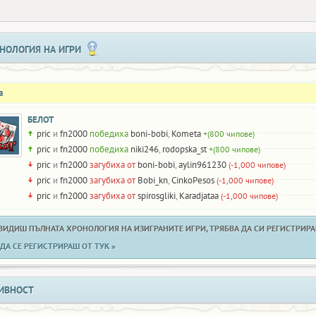
НОЛОГИЯ НА ИГРИ
а
БЕЛОТ
pric
и
fn2000
победиха
boni-bobi
,
Kometa
+(800 чипове)
pric
и
fn2000
победиха
niki246
,
rodopska_st
+(800 чипове)
pric
и
fn2000
загубиха от
boni-bobi
,
aylin961230
(-1,000 чипове)
pric
и
fn2000
загубиха от
Bobi_kn
,
CinkoPesos
(-1,000 чипове)
pric
и
fn2000
загубиха от
spirosgliki
,
Karadjataa
(-1,000 чипове)
 ВИДИШ ПЪЛНАТА ХРОНОЛОГИЯ НА ИЗИГРАНИТЕ ИГРИ, ТРЯБВА ДА СИ РЕГИСТРИРАН
ДА СЕ РЕГИСТРИРАШ ОТ ТУК »
ИВНОСТ