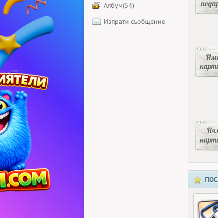
пода
Албум(54)
Изпрати съобщение
Има
карт
Ня
карт
ПОС