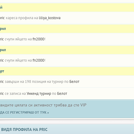
ай
pric
хареса профила на
liliya_kostova
прил
ric
счупи яйцето на
fn2000
!
прил
ric
счупи яйцето на
fn2000
!
арт
ric
завърши на 198 позиция на турнир по
Белот
ric
се записа на
Уикенд турнир
по
Белот
 видите цялата си активност трябва да сте VIP
ДА СЕ РЕГИСТРИРАШ ОТ ТУК »
 ВИДЯ ПРОФИЛА НА PRIC