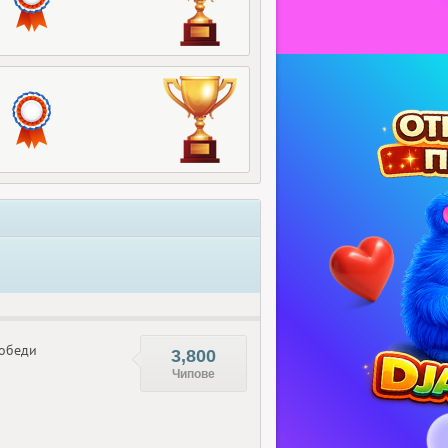
обеди
3,800
Чипове