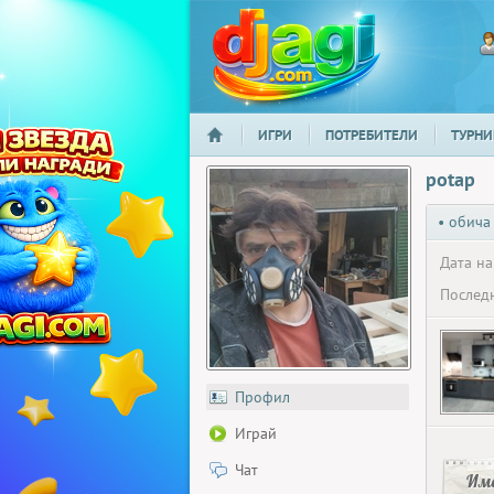
ИГРИ
ПОТРЕБИТЕЛИ
ТУРНИ
НАЧАЛО
djagi.com
potap
• обича
Дата на
Последн
Профил
Играй
Чат
Има