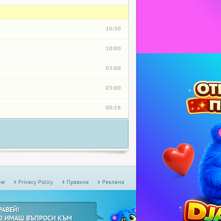
10:30
10:00
03:00
03:00
00:18
не
Privacy Policy
Правила
Реклама
РАВЕЙ!
О ИМАШ ВЪПРОСИ КЪМ