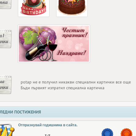
ръка
 1
ички
ма
potap не е получил никакви специални картички все още
ички
Бъди първият изпратил специална картичка
ЛЕДНИ ПОСТИЖЕНИЯ
Отпразнувай годишнина в сайта.
3/3