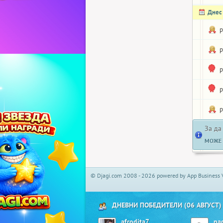
Днес
p
p
p
p
p
За да
МОЖЕ 
© Djagi.com 2008 - 2026 powered by App Business 
ДНЕВНИ ПОБЕДИТЕЛИ (06 АВГУСТ)
afrodita7
na