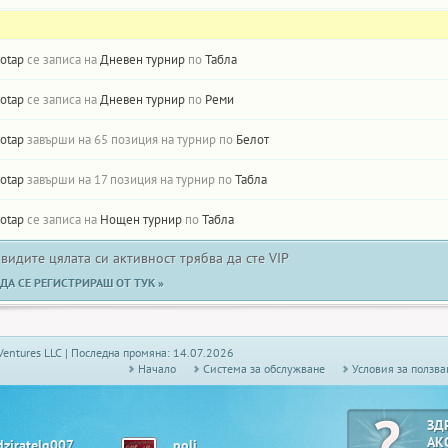
otap
се записа на
Дневен турнир
по
Табла
otap
се записа на
Дневен турнир
по
Реми
otap
завърши на 65 позиция на турнир по
Белот
otap
завърши на 17 позиция на турнир по
Табла
otap
се записа на
Нощен турнир
по
Табла
 видите цялата си активност трябва да сте VIP
ДА СЕ РЕГИСТРИРАШ ОТ ТУК »
Ventures LLC | Последна промяна: 14.07.2026
Начало
Системa за обслужване
Условия за ползва
ЗД
АК
dziratelq007
_poli_