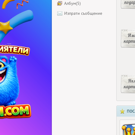
пода
Албум(5)
Изпрати съобщение
Има
карт
Ня
карт
ПОС