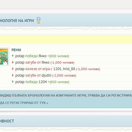
НОЛОГИЯ НА ИГРИ
РЕМИ
potap
победи
Янко
+(800 чипове)
potap
загуби от
Янко
(-1,000 чипове)
potap
излезе от игра с
1201
,
hrisi_88
(-1,000 чипове)
potap
загуби от
djudiii
(-2,000 чипове)
potap
победи
1204
+(800 чипове)
 ВИДИШ ПЪЛНАТА ХРОНОЛОГИЯ НА ИЗИГРАНИТЕ ИГРИ, ТРЯБВА ДА СИ РЕГИСТРИРАН
ДА СЕ РЕГИСТРИРАШ ОТ ТУК »
ИВНОСТ