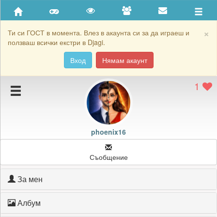
Приятели
Хронология на игри
×
Ти си ГОСТ в момента. Влез в акаунта си за да играеш и
ползваш всички екстри в Djagi.
Активност
Вход
Нямам акаунт
Постижения
1
Подаръците на phoenix16
Картичките на phoenix16
Блокирай phoenix16
phoenix16
Съобщение
За мен
Албум