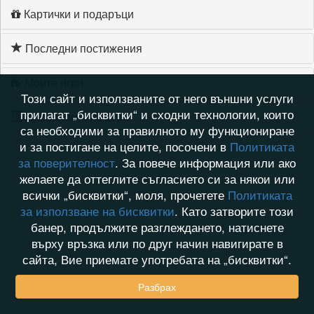
Картички и подаръци
Последни постижения
Моите игри
Този сайт и използваните от него външни услуги
прилагат „бисквитки“ и сходни технологии, които
Хронология на игри
са необходими за правилното му функциониране
и за постигане на целите, посочени в
Политиката
за поверителност
. За повече информация или ако
желаете да оттеглите съгласието си за някои или
всички „бисквитки“, моля, прочетете
Политиката
за използване на бисквитки
. Като затворите този
банер, продължите разглеждането, натиснете
върху връзка или по друг начин навигирате в
сайта, Вие приемате употребата на „бисквитки“.
Разбрах