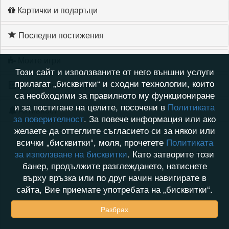
Картички и подаръци
Последни постижения
Моите игри
Този сайт и използваните от него външни услуги
прилагат „бисквитки“ и сходни технологии, които
Хронология на игри
са необходими за правилното му функциониране
и за постигане на целите, посочени в
Политиката
Активност
за поверителност
. За повече информация или ако
желаете да оттеглите съгласието си за някои или
всички „бисквитки“, моля, прочетете
Политиката
за използване на бисквитки
. Като затворите този
банер, продължите разглеждането, натиснете
върху връзка или по друг начин навигирате в
сайта, Вие приемате употребата на „бисквитки“.
Разбрах