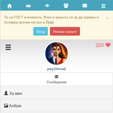
Приятели
Хронология на игри
×
Ти си ГОСТ в момента. Влез в акаунта си за да играеш и
ползваш всички екстри в Djagi.
Активност
Вход
Нямам акаунт
Постижения
220
Подаръците на peycheva5
Картичките на peycheva5
Блокирай peycheva5
peycheva5
Съобщение
За мен
Албум