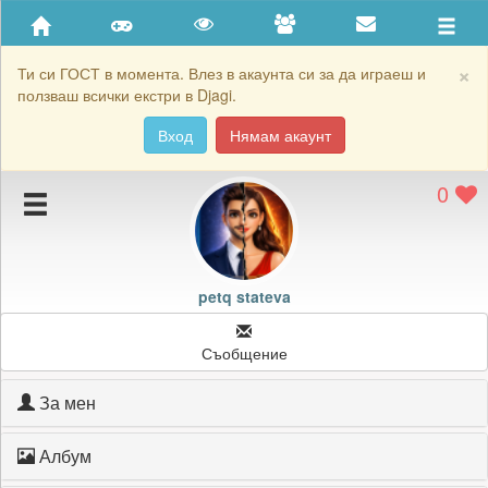
Приятели
Хронология на игри
×
Ти си ГОСТ в момента. Влез в акаунта си за да играеш и
ползваш всички екстри в Djagi.
Активност
Вход
Нямам акаунт
Постижения
0
Подаръците на petq stateva
Картичките на petq stateva
Блокирай petq stateva
petq stateva
Съобщение
За мен
Албум