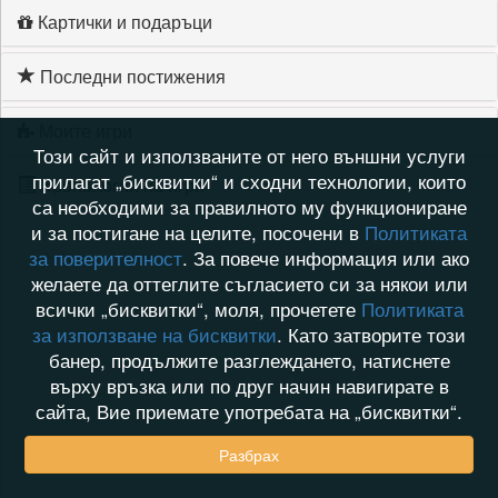
Картички и подаръци
Последни постижения
Моите игри
Този сайт и използваните от него външни услуги
прилагат „бисквитки“ и сходни технологии, които
Хронология на игри
са необходими за правилното му функциониране
и за постигане на целите, посочени в
Политиката
за поверителност
. За повече информация или ако
желаете да оттеглите съгласието си за някои или
всички „бисквитки“, моля, прочетете
Политиката
за използване на бисквитки
. Като затворите този
банер, продължите разглеждането, натиснете
върху връзка или по друг начин навигирате в
сайта, Вие приемате употребата на „бисквитки“.
Разбрах