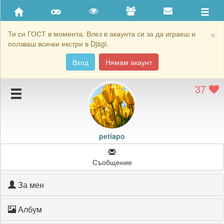
Приятели
Хронология на игри
×
Ти си ГОСТ в момента. Влез в акаунта си за да играеш и
ползваш всички екстри в Djagi.
Активност
Вход
Нямам акаунт
Постижения
37
Подаръците на petiapo
Картичките на petiapo
Блокирай petiapo
petiapo
Съобщение
За мен
Албум