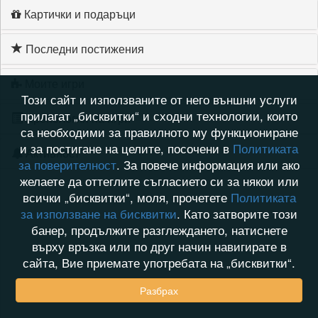
Картички и подаръци
Последни постижения
Моите игри
Този сайт и използваните от него външни услуги
прилагат „бисквитки“ и сходни технологии, които
Хронология на игри
са необходими за правилното му функциониране
и за постигане на целите, посочени в
Политиката
Активност
за поверителност
. За повече информация или ако
желаете да оттеглите съгласието си за някои или
всички „бисквитки“, моля, прочетете
Политиката
за използване на бисквитки
. Като затворите този
банер, продължите разглеждането, натиснете
върху връзка или по друг начин навигирате в
сайта, Вие приемате употребата на „бисквитки“.
Разбрах