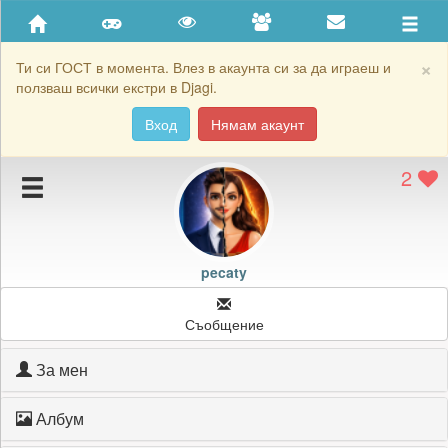
Приятели
Хронология на игри
×
Ти си ГОСТ в момента. Влез в акаунта си за да играеш и
ползваш всички екстри в Djagi.
Активност
Вход
Нямам акаунт
Постижения
2
Подаръците на pecaty
Картичките на pecaty
Блокирай pecaty
pecaty
Съобщение
За мен
Албум