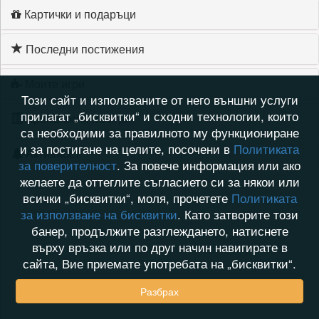
Картички и подаръци
Последни постижения
Моите игри
Този сайт и използваните от него външни услуги
прилагат „бисквитки“ и сходни технологии, които
Хронология на игри
са необходими за правилното му функциониране
и за постигане на целите, посочени в
Политиката
Активност
за поверителност
. За повече информация или ако
желаете да оттеглите съгласието си за някои или
всички „бисквитки“, моля, прочетете
Политиката
за използване на бисквитки
. Като затворите този
банер, продължите разглеждането, натиснете
върху връзка или по друг начин навигирате в
сайта, Вие приемате употребата на „бисквитки“.
Разбрах