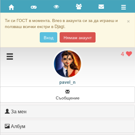
Приятели
Хронология на игри
×
Ти си ГОСТ в момента. Влез в акаунта си за да играеш и
ползваш всички екстри в Djagi.
Активност
Вход
Нямам акаунт
Постижения
4
Подаръците на pavel_n
Картичките на pavel_n
Блокирай pavel_n
pavel_n
Съобщение
За мен
Албум