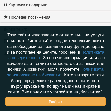
Картички и подаръци
Последни постижения
Моите игри
Този сайт и използваните от него външни услуги
прилагат „бисквитки“ и сходни технологии, които
Хронология на игри
са необходими за правилното му функциониране
и за постигане на целите, посочени в
Политиката
Активност
за поверителност
. За повече информация или ако
желаете да оттеглите съгласието си за някои или
всички „бисквитки“, моля, прочетете
Политиката
за използване на бисквитки
. Като затворите този
банер, продължите разглеждането, натиснете
върху връзка или по друг начин навигирате в
сайта, Вие приемате употребата на „бисквитки“.
Разбрах