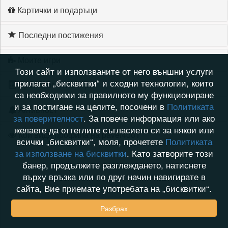
Картички и подаръци
Последни постижения
Моите игри
Този сайт и използваните от него външни услуги
прилагат „бисквитки“ и сходни технологии, които
Хронология на игри
са необходими за правилното му функциониране
и за постигане на целите, посочени в
Политиката
Активност
за поверителност
. За повече информация или ако
желаете да оттеглите съгласието си за някои или
Кой видя профила на pavel4oo1
всички „бисквитки“, моля, прочетете
Политиката
за използване на бисквитки
. Като затворите този
банер, продължите разглеждането, натиснете
върху връзка или по друг начин навигирате в
сайта, Вие приемате употребата на „бисквитки“.
Разбрах