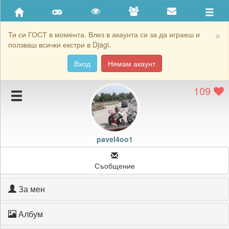
Приятели
Хронология на игри
×
Ти си ГОСТ в момента. Влез в акаунта си за да играеш и
ползваш всички екстри в Djagi.
Активност
Вход
Нямам акаунт
Постижения
109
Подаръците на pavel4oo1
Картичките на pavel4oo1
Блокирай pavel4oo1
pavel4oo1
Съобщение
За мен
Албум