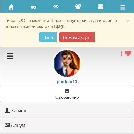
Приятели
Хронология на игри
×
Ти си ГОСТ в момента. Влез в акаунта си за да играеш и
ползваш всички екстри в Djagi.
Активност
Вход
Нямам акаунт
Постижения
1
Подаръците на pantera13
Картичките на pantera13
Блокирай pantera13
pantera13
Съобщение
За мен
Албум