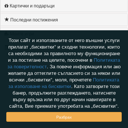
Картички и подаръци
Последни постижения
Моите игри
Този сайт и използваните от него външни услуги
прилагат „бисквитки“ и сходни технологии, които
Хронология на игри
са необходими за правилното му функциониране
и за постигане на целите, посочени в
Политиката
за поверителност
. За повече информация или ако
желаете да оттеглите съгласието си за някои или
всички „бисквитки“, моля, прочетете
Политиката
за използване на бисквитки
. Като затворите този
банер, продължите разглеждането, натиснете
върху връзка или по друг начин навигирате в
сайта, Вие приемате употребата на „бисквитки“.
Разбрах