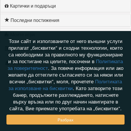
Картички и подаръци
Последни постижения
Моите игри
Този сайт и използваните от него външни услуги
прилагат „бисквитки“ и сходни технологии, които
Хронология на игри
са необходими за правилното му функциониране
и за постигане на целите, посочени в
Политиката
Активност
за поверителност
. За повече информация или ако
желаете да оттеглите съгласието си за някои или
всички „бисквитки“, моля, прочетете
Политиката
за използване на бисквитки
. Като затворите този
банер, продължите разглеждането, натиснете
върху връзка или по друг начин навигирате в
сайта, Вие приемате употребата на „бисквитки“.
Разбрах