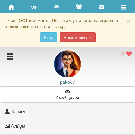
Приятели
Хронология на игри
×
Ти си ГОСТ в момента. Влез в акаунта си за да играеш и
ползваш всички екстри в Djagi.
Активност
Вход
Нямам акаунт
Постижения
4
Подаръците на pako67
Картичките на pako67
Блокирай pako67
pako67
Съобщение
За мен
Албум