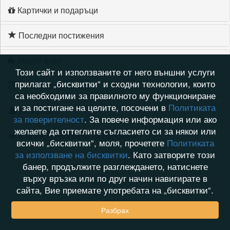
Картички и подаръци
Последни постижения
Моите игри
Този сайт и използваните от него външни услуги
прилагат „бисквитки“ и сходни технологии, които
Хронология на игри
са необходими за правилното му функциониране
и за постигане на целите, посочени в
Политиката
Активност
за поверителност
. За повече информация или ако
желаете да оттеглите съгласието си за някои или
Кой видя профила на paholek4
всички „бисквитки“, моля, прочетете
Политиката
за използване на бисквитки
. Като затворите този
банер, продължите разглеждането, натиснете
върху връзка или по друг начин навигирате в
сайта, Вие приемате употребата на „бисквитки“.
Разбрах