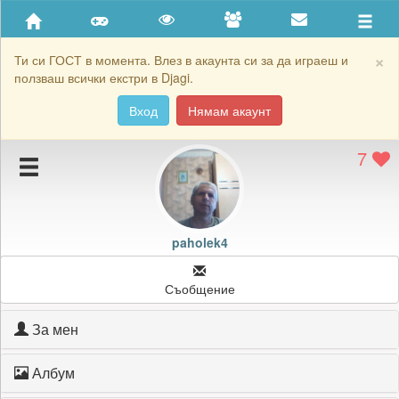
Приятели
Хронология на игри
×
Ти си ГОСТ в момента. Влез в акаунта си за да играеш и
ползваш всички екстри в Djagi.
Активност
Вход
Нямам акаунт
Постижения
7
Подаръците на paholek4
Картичките на paholek4
Блокирай paholek4
paholek4
Съобщение
За мен
Албум