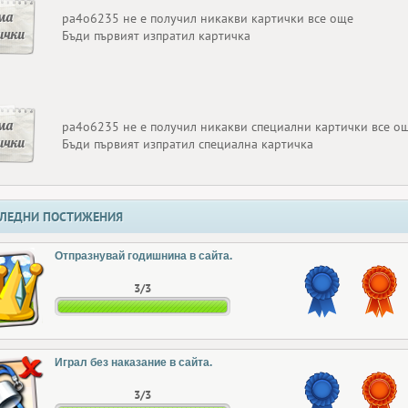
ма
pa4o6235 не е получил никакви картички все още
ички
Бъди първият изпратил картичка
ма
pa4o6235 не е получил никакви специални картички все о
ички
Бъди първият изпратил специална картичка
ЛЕДНИ ПОСТИЖЕНИЯ
Отпразнувай годишнина в сайта.
3/3
Играл без наказание в сайта.
3/3