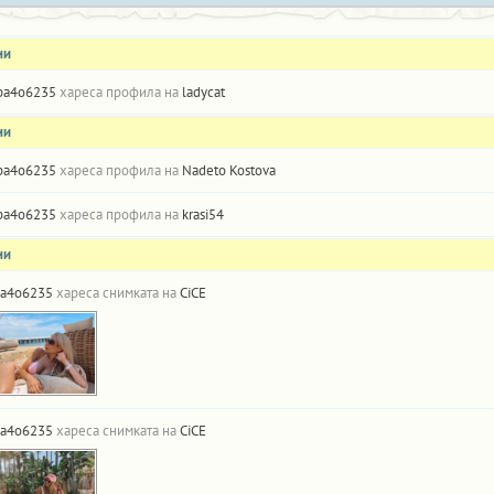
ни
pa4o6235
хареса профила на
ladycat
ни
pa4o6235
хареса профила на
Nadeto Kostova
pa4o6235
хареса профила на
krasi54
ни
a4o6235
хареса снимката на
CiCE
a4o6235
хареса снимката на
CiCE