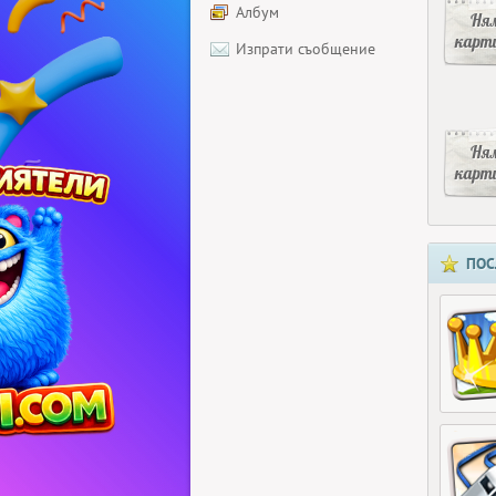
Албум
Ня
карт
Изпрати съобщение
Ня
карт
ПОС