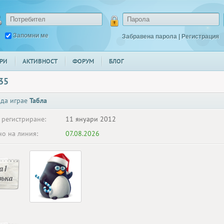
Запомни ме
Забравена парола
|
Регистрация
РИ
АКТИВНОСТ
ФОРУМ
БЛОГ
35
 да играе
Табла
 регистриране:
11 януари 2012
о на линия:
07.08.2026
 1
ръка