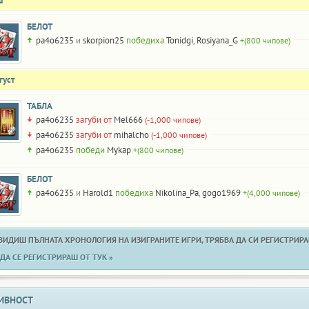
а
БЕЛОТ
pa4o6235
и
skorpion25
победиха
Tonidgi
,
Rosiyana_G
+(800 чипове)
густ
ТАБЛА
pa4o6235
загуби от
Mel666
(-1,000 чипове)
pa4o6235
загуби от
mihalcho
(-1,000 чипове)
pa4o6235
победи
Mykap
+(800 чипове)
БЕЛОТ
pa4o6235
и
Harold1
победиха
Nikolina_Pa
,
gogo1969
+(4,000 чипове)
 ВИДИШ ПЪЛНАТА ХРОНОЛОГИЯ НА ИЗИГРАНИТЕ ИГРИ, ТРЯБВА ДА СИ РЕГИСТРИРАН
ДА СЕ РЕГИСТРИРАШ ОТ ТУК »
ИВНОСТ