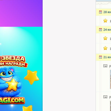
28 ю
24 ю
21 ю
p
p