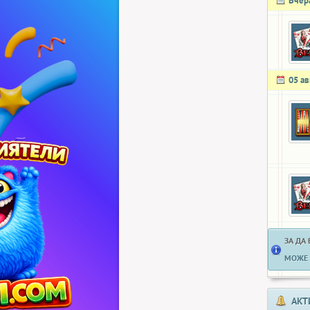
Вчер
05 ав
ЗА ДА
МОЖЕ 
АКТ