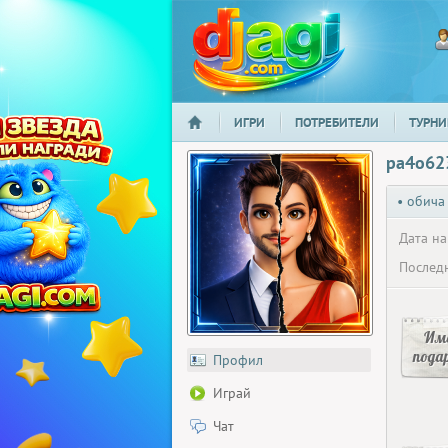
ИГРИ
ПОТРЕБИТЕЛИ
ТУРНИ
НАЧАЛО
djagi.com
pa4o62
• обича
Дата на
Последн
Има
пода
Профил
Играй
Чат