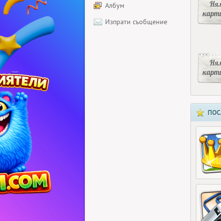
Ня
Албум
карт
Изпрати съобщение
Ня
карт
ПОС