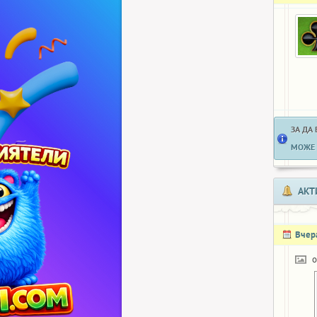
ЗА ДА
МОЖЕ 
АКТ
Вчер
o