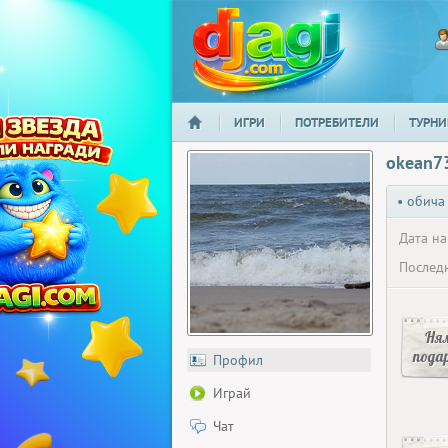
ИГРИ
ПОТРЕБИТЕЛИ
ТУРНИ
НАЧАЛО
djagi.com
okean7
• обича
Дата на
Последн
Ня
пода
Профил
Играй
Чат