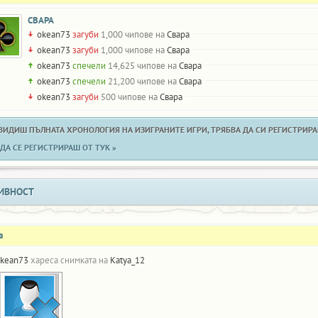
СВАРА
okean73
загуби
1,000 чипове на
Свара
okean73
загуби
1,000 чипове на
Свара
okean73
спечели
14,625 чипове на
Свара
okean73
спечели
21,200 чипове на
Свара
okean73
загуби
500 чипове на
Свара
 ВИДИШ ПЪЛНАТА ХРОНОЛОГИЯ НА ИЗИГРАНИТЕ ИГРИ, ТРЯБВА ДА СИ РЕГИСТРИРАН
ДА СЕ РЕГИСТРИРАШ ОТ ТУК »
ИВНОСТ
а
kean73
хареса снимката на
Katya_12