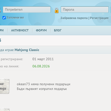
Запомни ме
Забравена парола
|
Регистрация
РИ
АКТИВНОСТ
ФОРУМ
БЛОГ
3
 да играе
Mahjong Classic
 регистриране:
01 март 2011
о на линия:
06.08.2026
ма
okean73 няма получени подаръци
ръци
Бъди първият изпратил подарък