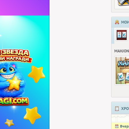
МОИ
MAHJON
ХРО
Вчер