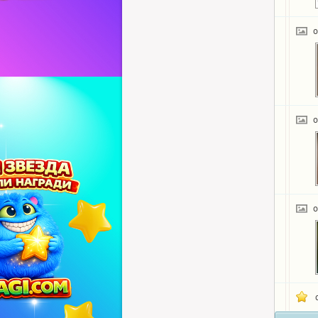
o
o
o