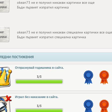
ма
okean73 не е получил никакви картички все още
ички
Бъди първият изпратил картичка
ма
okean73 не е получил никакви специални картички все още
ички
Бъди първият изпратил специална картичка
ЛЕДНИ ПОСТИЖЕНИЯ
Отпразнувай годишнина в сайта.
3/3
Играл без наказание в сайта.
3/3