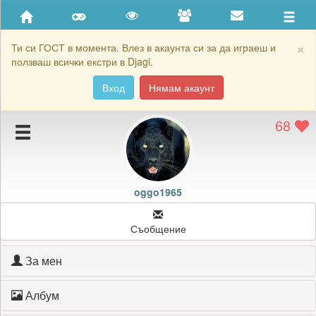
Приятели
Хронология на игри
×
Ти си ГОСТ в момента. Влез в акаунта си за да играеш и
ползваш всички екстри в Djagi.
Активност
Вход
Нямам акаунт
Постижения
68
Подаръците на oggo1965
Картичките на oggo1965
Блокирай oggo1965
oggo1965
Съобщение
За мен
Албум