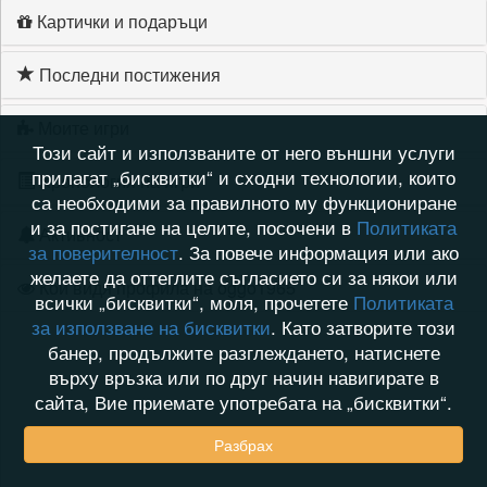
Картички и подаръци
Последни постижения
Моите игри
Този сайт и използваните от него външни услуги
прилагат „бисквитки“ и сходни технологии, които
Хронология на игри
са необходими за правилното му функциониране
и за постигане на целите, посочени в
Политиката
Активност
за поверителност
. За повече информация или ако
желаете да оттеглите съгласието си за някои или
Кой видя профила на oggo1965
всички „бисквитки“, моля, прочетете
Политиката
за използване на бисквитки
. Като затворите този
банер, продължите разглеждането, натиснете
върху връзка или по друг начин навигирате в
сайта, Вие приемате употребата на „бисквитки“.
Разбрах