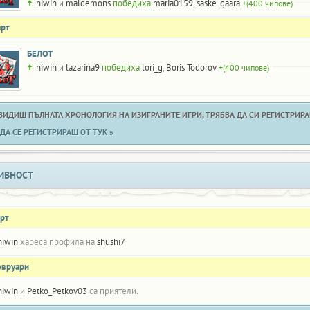
niwin
и
maldemons
победиха
maria0159
,
saske_gaara
+(400 чипове)
арт
БЕЛОТ
niwin
и
lazarina9
победиха
lori_g
,
Boris Todorov
+(400 чипове)
 ВИДИШ ПЪЛНАТА ХРОНОЛОГИЯ НА ИЗИГРАНИТЕ ИГРИ, ТРЯБВА ДА СИ РЕГИСТРИРАН
ДА СЕ РЕГИСТРИРАШ ОТ ТУК »
ИВНОСТ
рт
niwin
хареса профила на
shushi7
евруари
niwin
и
Petko_Petkov03
са приятели.