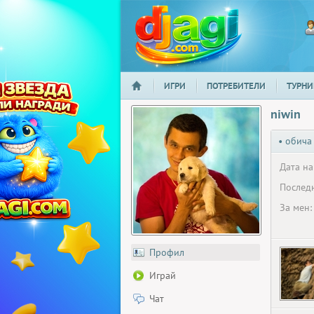
ИГРИ
ПОТРЕБИТЕЛИ
ТУРНИ
НАЧАЛО
djagi.com
niwin
• обича
Дата на
Последн
За мен:
Профил
Играй
Чат