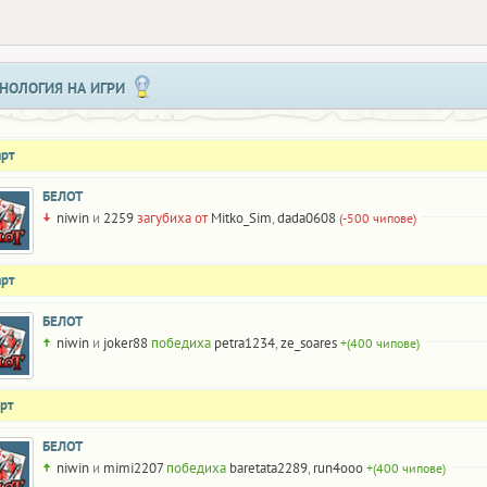
НОЛОГИЯ НА ИГРИ
арт
БЕЛОТ
niwin
и
2259
загубиха от
Mitko_Sim
,
dada0608
(-500 чипове)
арт
БЕЛОТ
niwin
и
joker88
победиха
petra1234
,
ze_soares
+(400 чипове)
рт
БЕЛОТ
niwin
и
mimi2207
победиха
baretata2289
,
run4ooo
+(400 чипове)