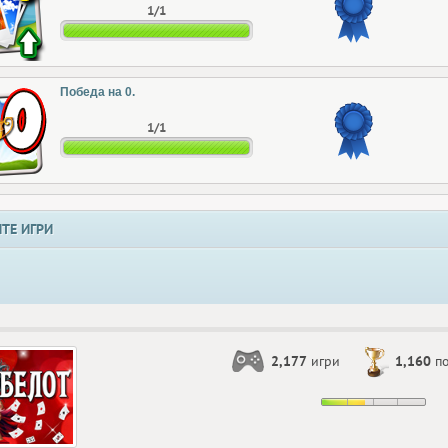
1/1
Победа на 0.
1/1
ТЕ ИГРИ
2,177
игри
1,160
по