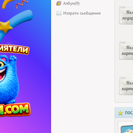
Албум(9)
Ня
Изпрати съобщение
пода
Ня
карт
Ня
карт
ПОС