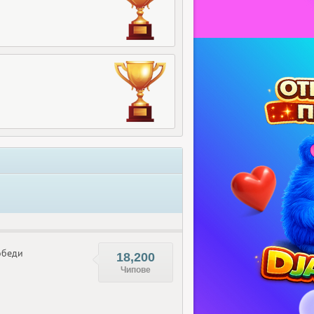
беди
18,200
Чипове