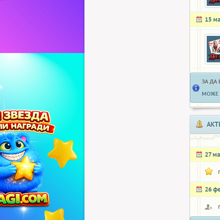
15 м
ЗА ДА
МОЖЕ 
АКТ
27 ма
26 ф