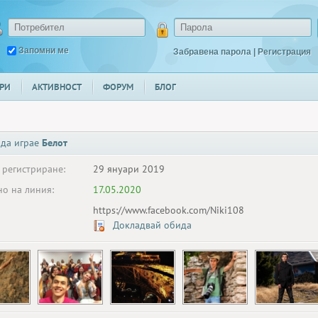
Запомни ме
Забравена парола
|
Регистрация
РИ
АКТИВНОСТ
ФОРУМ
БЛОГ
 да играе
Белот
 регистриране:
29 януари 2019
о на линия:
17.05.2020
https://www.facebook.com/Niki108
Докладвай обида