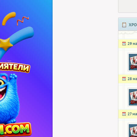
ХРО
29 м
28 м
27 ма