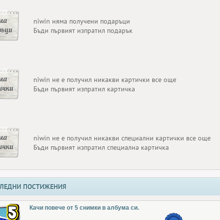
ма
niwin няма получени подаръци
ръци
Бъди първият изпратил подарък
ма
niwin не е получил никакви картички все още
ички
Бъди първият изпратил картичка
ма
niwin не е получил никакви специални картички все още
ички
Бъди първият изпратил специална картичка
ЛЕДНИ ПОСТИЖЕНИЯ
Качи повече от 5 снимки в албума си.