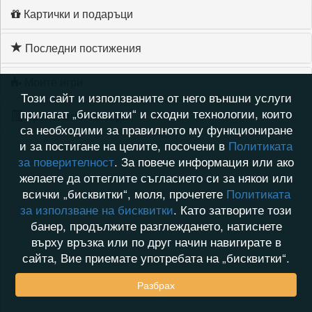
Картички и подаръци
Последни постижения
Моите игри
Този сайт и използваните от него външни услуги
прилагат „бисквитки“ и сходни технологии, които
Хронология на игри
са необходими за правилното му функциониране
и за постигане на целите, посочени в
Политиката
за поверителност
. За повече информация или ако
желаете да оттеглите съгласието си за някои или
всички „бисквитки“, моля, прочетете
Политиката
за използване на бисквитки
. Като затворите този
банер, продължите разглеждането, натиснете
върху връзка или по друг начин навигирате в
сайта, Вие приемате употребата на „бисквитки“.
Разбрах