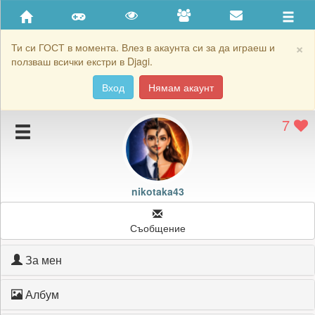
Приятели
Хронология на игри
×
Ти си ГОСТ в момента. Влез в акаунта си за да играеш и
ползваш всички екстри в Djagi.
Активност
Вход
Нямам акаунт
Постижения
7
Подаръците на nikotaka43
Картичките на nikotaka43
Блокирай nikotaka43
nikotaka43
Съобщение
За мен
Албум