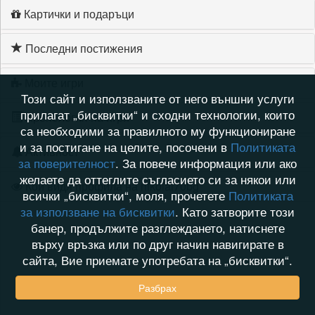
Картички и подаръци
Последни постижения
Моите игри
Този сайт и използваните от него външни услуги
прилагат „бисквитки“ и сходни технологии, които
Хронология на игри
са необходими за правилното му функциониране
и за постигане на целите, посочени в
Политиката
Активност
за поверителност
. За повече информация или ако
желаете да оттеглите съгласието си за някои или
Кой видя профила на nikolai70bg
всички „бисквитки“, моля, прочетете
Политиката
за използване на бисквитки
. Като затворите този
банер, продължите разглеждането, натиснете
върху връзка или по друг начин навигирате в
сайта, Вие приемате употребата на „бисквитки“.
Разбрах