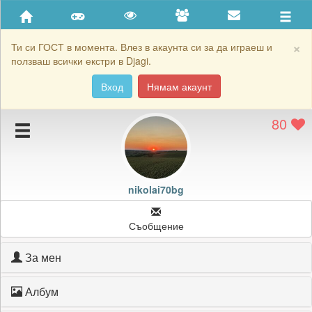
Приятели
Хронология на игри
×
Ти си ГОСТ в момента. Влез в акаунта си за да играеш и
ползваш всички екстри в Djagi.
Активност
Вход
Нямам акаунт
Постижения
80
Подаръците на nikolai70bg
Картичките на nikolai70bg
Блокирай nikolai70bg
nikolai70bg
Съобщение
За мен
Албум