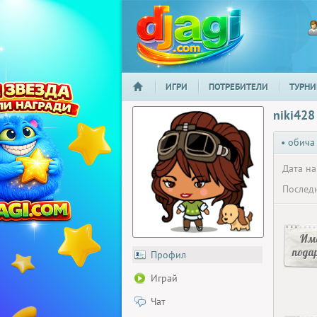
ИГРИ
ПОТРЕБИТЕЛИ
ТУРНИ
НАЧАЛО
djagi.com
niki428
• обича
Дата на
Последн
Има
пода
Профил
Играй
Чат