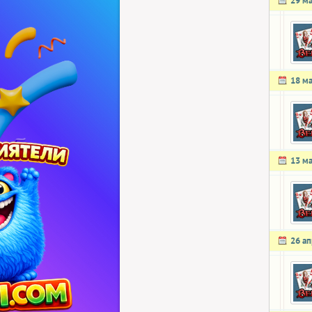
29 м
18 м
13 м
26 а