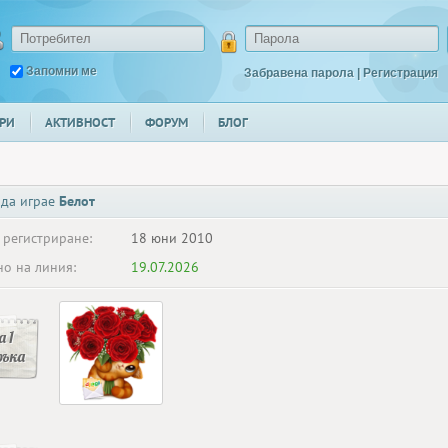
Запомни ме
Забравена парола
|
Регистрация
РИ
АКТИВНОСТ
ФОРУМ
БЛОГ
 да играе
Белот
 регистриране:
18 юни 2010
о на линия:
19.07.2026
 1
ръка