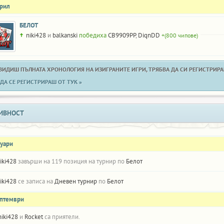
прил
БЕЛОТ
niki428
и
balkanski
победиха
CB9909PP
,
DiqnDD
+(800 чипове)
 ВИДИШ ПЪЛНАТА ХРОНОЛОГИЯ НА ИЗИГРАНИТЕ ИГРИ, ТРЯБВА ДА СИ РЕГИСТРИРАН
ДА СЕ РЕГИСТРИРАШ ОТ ТУК »
ИВНОСТ
нуари
iki428
завърши на 119 позиция на турнир по
Белот
iki428
се записа на
Дневен турнир
по
Белот
ептември
niki428
и
Rocket
са приятели.