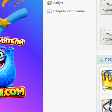
Албум
Ня
карт
Изпрати съобщение
Ня
карт
ПОС