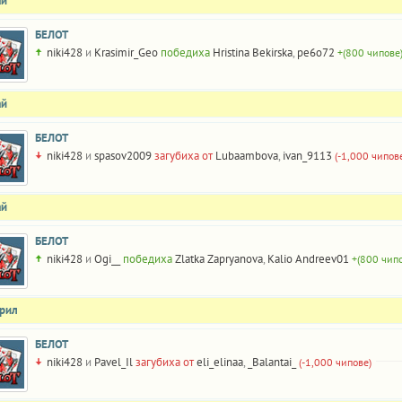
ай
БЕЛОТ
niki428
и
Krasimir_Geo
победиха
Hristina Bekirska
,
pe6o72
+(800 чипове
ай
БЕЛОТ
niki428
и
spasov2009
загубиха от
Lubaambova
,
ivan_9113
(-1,000 чипов
ай
БЕЛОТ
niki428
и
Ogi__
победиха
Zlatka Zapryanova
,
Kalio Andreev01
+(800 чип
прил
БЕЛОТ
niki428
и
Pavel_Il
загубиха от
eli_elinaa
,
_Balantai_
(-1,000 чипове)