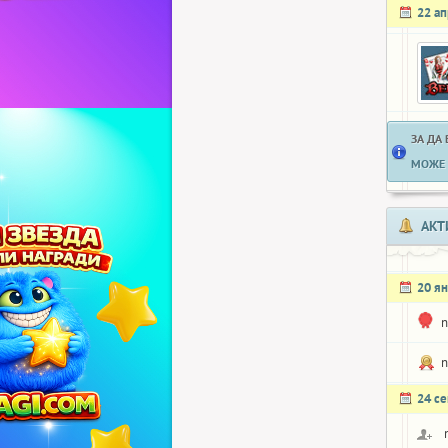
22 а
ЗА ДА
МОЖЕ 
АКТ
20 я
n
n
24 с