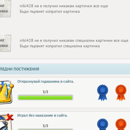
ма
niki428 не е получил никакви картички все още
ички
Бъди първият изпратил картичка
ма
niki428 не е получил никакви специални картички все още
ички
Бъди първият изпратил специална картичка
ЛЕДНИ ПОСТИЖЕНИЯ
Отпразнувай годишнина в сайта.
3/3
Играл без наказание в сайта.
3/3