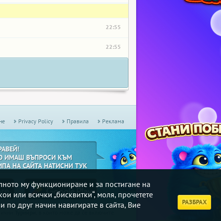
22:55
22:55
не
Privacy Policy
Правила
Реклама
РАВЕЙ!
О ИМАШ ВЪПРОСИ КЪМ
ИПА НА САЙТА НАТИСНИ ТУК
илното му функциониране и за постигане на
кои или всички „бисквитки“, моля, прочетете
РАЗБРАХ
и по друг начин навигирате в сайта, Вие
дмични
Турнири
, в които може да се включите.