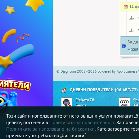
11 ф
За да
МОЖЕ 
© Djagi.com 2008 - 2026 powered by App Business 
ДНЕВНИ ПОБЕДИТЕЛИ (06 АВГУСТ)
Ficheto78
Sh
Белот
Та
Този сайт и използваните от него външни услуги прилагат 
_JenTaRo
na
Генерал (зарове)
3.5
целите, посочени в
Политиката за поверителност
. За повеч
Политиката за използване на бисквитки
. Като затворите то
В djagi.com може да играете любимите си игри ка
приемате употребата на „бисквитки“.