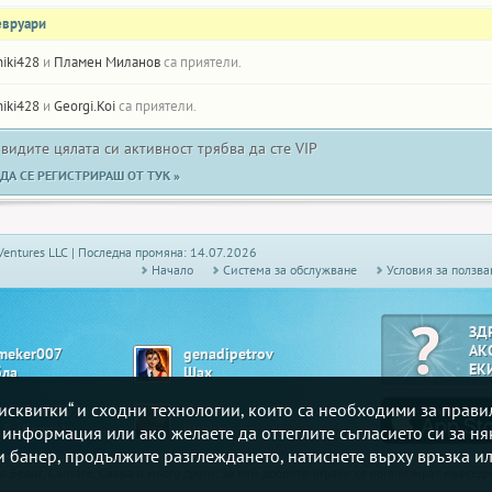
евруари
niki428
и
Пламен Миланов
са приятели.
niki428
и
Georgi.Koi
са приятели.
 видите цялата си активност трябва да сте VIP
ДА СЕ РЕГИСТРИРАШ ОТ ТУК »
Ventures LLC | Последна промяна: 14.07.2026
Начало
Системa за обслужване
Условия за ползва
ЗД
АК
meker007
genadipetrov
ЕК
бла
Шах
„бисквитки“ и сходни технологии, които са необходими за прав
dziratelq007
Villie
.8 (блато)
Шише
е информация или ако желаете да оттеглите съгласието си за ня
зи банер, продължите разглеждането, натиснете върху връзка ил
то
Белот
, Сантасе,
Свара
и много други. За най-добрите играчи се организират ежесе