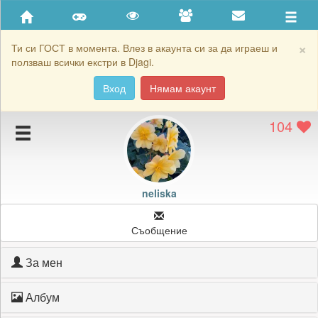
Приятели
Хронология на игри
×
Ти си ГОСТ в момента. Влез в акаунта си за да играеш и
ползваш всички екстри в Djagi.
Активност
Вход
Нямам акаунт
Постижения
104
Подаръците на neliska
Картичките на neliska
Блокирай neliska
neliska
Съобщение
За мен
Албум