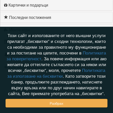
Картички и подаръци
Последни постижения
Моите игри
Този сайт и използваните от него външни услуги
прилагат „бисквитки“ и сходни технологии, които
Хронология на игри
са необходими за правилното му функциониране
и за постигане на целите, посочени в
Политиката
Активност
за поверителност
. За повече информация или ако
желаете да оттеглите съгласието си за някои или
Кой видя профила на neliska
всички „бисквитки“, моля, прочетете
Политиката
за използване на бисквитки
. Като затворите този
банер, продължите разглеждането, натиснете
върху връзка или по друг начин навигирате в
сайта, Вие приемате употребата на „бисквитки“.
Разбрах