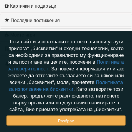
Картички и подаръци
Последни постижения
Моите игри
Този сайт и използваните от него външни услуги
прилагат „бисквитки“ и сходни технологии, които
Хронология на игри
са необходими за правилното му функциониране
и за постигане на целите, посочени в
Политиката
Активност
за поверителност
. За повече информация или ако
желаете да оттеглите съгласието си за някои или
всички „бисквитки“, моля, прочетете
Политиката
за използване на бисквитки
. Като затворите този
банер, продължите разглеждането, натиснете
върху връзка или по друг начин навигирате в
сайта, Вие приемате употребата на „бисквитки“.
Разбрах