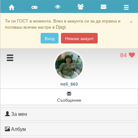
Приятели
Хронология на игри
×
Ти си ГОСТ в момента. Влез в акаунта си за да играеш и
ползваш всички екстри в Djagi.
Активност
Вход
Нямам акаунт
Постижения
84
Подаръците на neli_663
Картичките на neli_663
Блокирай neli_663
neli_663
Съобщение
За мен
Албум