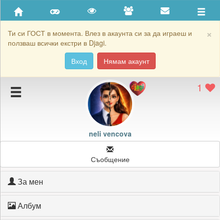
Приятели
Хронология на игри
×
Ти си ГОСТ в момента. Влез в акаунта си за да играеш и
ползваш всички екстри в Djagi.
Активност
Вход
Нямам акаунт
Постижения
1
Подаръците на neli vencova
Картичките на neli vencova
Блокирай neli vencova
neli vencova
Съобщение
За мен
Албум