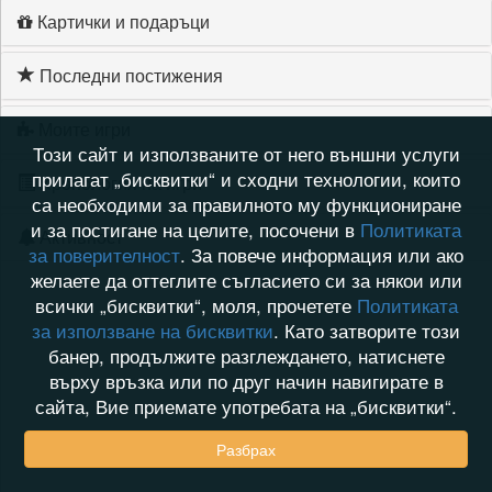
Картички и подаръци
Последни постижения
Моите игри
Този сайт и използваните от него външни услуги
прилагат „бисквитки“ и сходни технологии, които
Хронология на игри
са необходими за правилното му функциониране
и за постигане на целите, посочени в
Политиката
Активност
за поверителност
. За повече информация или ако
желаете да оттеглите съгласието си за някои или
всички „бисквитки“, моля, прочетете
Политиката
за използване на бисквитки
. Като затворите този
банер, продължите разглеждането, натиснете
върху връзка или по друг начин навигирате в
сайта, Вие приемате употребата на „бисквитки“.
Разбрах