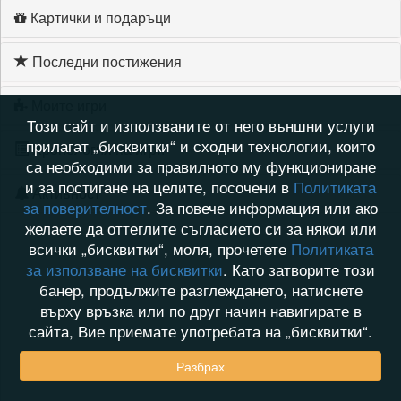
Картички и подаръци
Последни постижения
Моите игри
Този сайт и използваните от него външни услуги
прилагат „бисквитки“ и сходни технологии, които
Хронология на игри
са необходими за правилното му функциониране
и за постигане на целите, посочени в
Политиката
Активност
за поверителност
. За повече информация или ако
желаете да оттеглите съгласието си за някои или
всички „бисквитки“, моля, прочетете
Политиката
за използване на бисквитки
. Като затворите този
банер, продължите разглеждането, натиснете
върху връзка или по друг начин навигирате в
сайта, Вие приемате употребата на „бисквитки“.
Разбрах