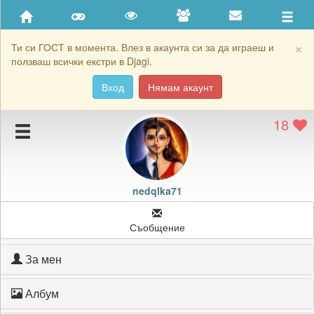
Приятели
Хронология на игри
×
Ти си ГОСТ в момента. Влез в акаунта си за да играеш и
ползваш всички екстри в Djagi.
Активност
Вход
Нямам акаунт
Постижения
18
Подаръците на nedqlka71
Картичките на nedqlka71
Блокирай nedqlka71
nedqlka71
Съобщение
За мен
Албум