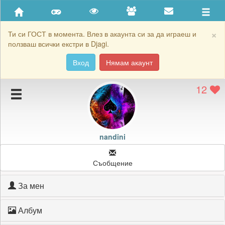
Приятели
Хронология на игри
×
Ти си ГОСТ в момента. Влез в акаунта си за да играеш и
ползваш всички екстри в Djagi.
Активност
Вход
Нямам акаунт
Постижения
12
Подаръците на nandini
Картичките на nandini
Блокирай nandini
nandini
Съобщение
За мен
Албум