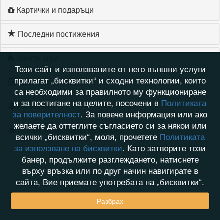
Картички и подаръци
Последни постижения
Моите игри
Този сайт и използваните от него външни услуги
прилагат „бисквитки“ и сходни технологии, които
Хронология на игри
са необходими за правилното му функциониране
и за постигане на целите, посочени в
Политиката
Активност
за поверителност
. За повече информация или ако
желаете да оттеглите съгласието си за някои или
Кой видя профила на nandini
всички „бисквитки“, моля, прочетете
Политиката
за използване на бисквитки
. Като затворите този
банер, продължите разглеждането, натиснете
върху връзка или по друг начин навигирате в
сайта, Вие приемате употребата на „бисквитки“.
Разбрах