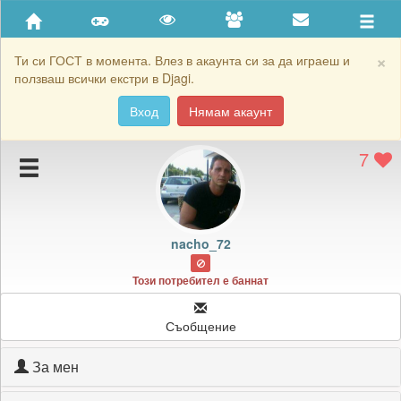
Приятели
Хронология на игри
×
Ти си ГОСТ в момента. Влез в акаунта си за да играеш и
ползваш всички екстри в Djagi.
Активност
Вход
Нямам акаунт
Постижения
7
Подаръците на nacho_72
Картичките на nacho_72
Блокирай nacho_72
nacho_72
Този потребител е баннат
Съобщение
За мен