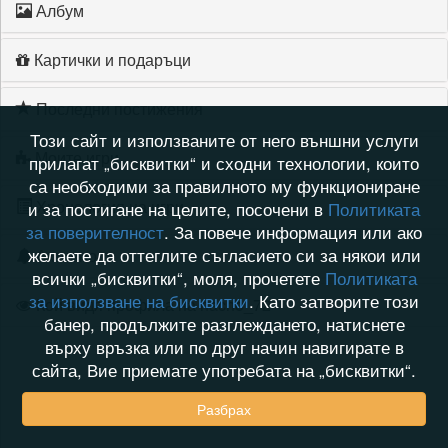
Албум
Картички и подаръци
Последни постижения
Този сайт и използваните от него външни услуги
Моите игри
прилагат „бисквитки“ и сходни технологии, които
са необходими за правилното му функциониране
Хронология на игри
и за постигане на целите, посочени в
Политиката
за поверителност
. За повече информация или ако
желаете да оттеглите съгласието си за някои или
Активност
всички „бисквитки“, моля, прочетете
Политиката
за използване на бисквитки
. Като затворите този
Кой видя профила на nacho_72
банер, продължите разглеждането, натиснете
върху връзка или по друг начин навигирате в
сайта, Вие приемате употребата на „бисквитки“.
Разбрах