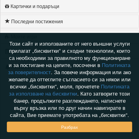
Картички и подаръци
Последни постижения
Моите игри
Този сайт и използваните от него външни услуги
прилагат „бисквитки“ и сходни технологии, които
Хронология на игри
са необходими за правилното му функциониране
и за постигане на целите, посочени в
Политиката
Активност
за поверителност
. За повече информация или ако
желаете да оттеглите съгласието си за някои или
всички „бисквитки“, моля, прочетете
Политиката
за използване на бисквитки
. Като затворите този
банер, продължите разглеждането, натиснете
върху връзка или по друг начин навигирате в
сайта, Вие приемате употребата на „бисквитки“.
Разбрах