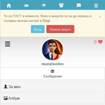
Приятели
Хронология на игри
×
Ти си ГОСТ в момента. Влез в акаунта си за да играеш и
ползваш всички екстри в Djagi.
Активност
Вход
Нямам акаунт
Постижения
0
Подаръците на mustafaveliev
Картичките на mustafaveliev
Блокирай mustafaveliev
mustafaveliev
Съобщение
За мен
Албум