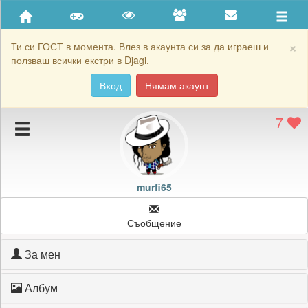
Приятели
Хронология на игри
×
Ти си ГОСТ в момента. Влез в акаунта си за да играеш и
ползваш всички екстри в Djagi.
Активност
Вход
Нямам акаунт
Постижения
7
Подаръците на murfi65
Картичките на murfi65
Блокирай murfi65
murfi65
Съобщение
За мен
Албум