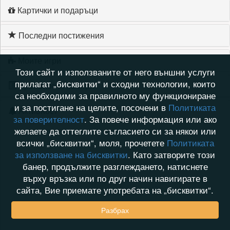
Картички и подаръци
Последни постижения
Моите игри
Този сайт и използваните от него външни услуги
прилагат „бисквитки“ и сходни технологии, които
Хронология на игри
са необходими за правилното му функциониране
и за постигане на целите, посочени в
Политиката
Активност
за поверителност
. За повече информация или ако
желаете да оттеглите съгласието си за някои или
всички „бисквитки“, моля, прочетете
Политиката
за използване на бисквитки
. Като затворите този
банер, продължите разглеждането, натиснете
върху връзка или по друг начин навигирате в
сайта, Вие приемате употребата на „бисквитки“.
Разбрах