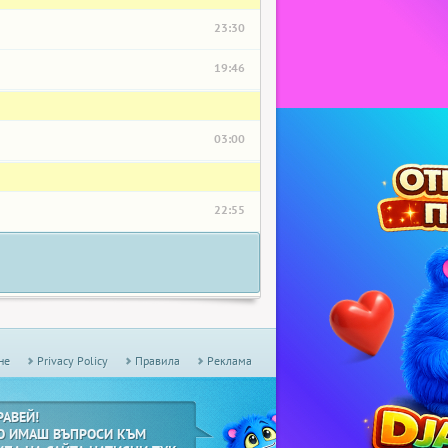
23:30
19:46
03:00
22:55
не
Privacy Policy
Правила
Реклама
РАВЕЙ!
О ИМАШ ВЪПРОСИ КЪМ