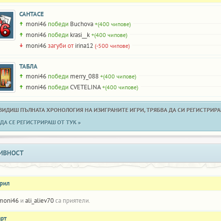
САНТАСЕ
moni46
победи
Buchova
+(400 чипове)
moni46
победи
krasi__k
+(400 чипове)
moni46
загуби от
irina12
(-500 чипове)
ТАБЛА
moni46
победи
merry_088
+(400 чипове)
moni46
победи
CVETELINA
+(400 чипове)
 ВИДИШ ПЪЛНАТА ХРОНОЛОГИЯ НА ИЗИГРАНИТЕ ИГРИ, ТРЯБВА ДА СИ РЕГИСТРИРАН
ДА СЕ РЕГИСТРИРАШ ОТ ТУК »
ИВНОСТ
прил
moni46
и
ali_aliev70
са приятели.
арт