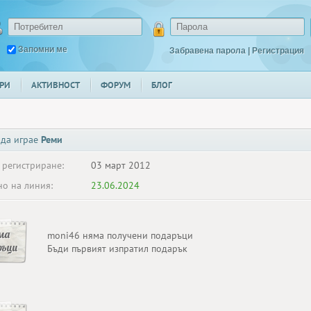
Запомни ме
Забравена парола
|
Регистрация
РИ
АКТИВНОСТ
ФОРУМ
БЛОГ
 да играе
Реми
 регистриране:
03 март 2012
о на линия:
23.06.2024
ма
moni46 няма получени подаръци
ръци
Бъди първият изпратил подарък