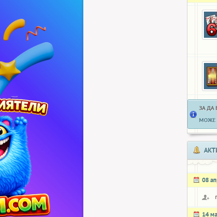
ЗА ДА
МОЖЕ 
АКТ
08 а
14 м