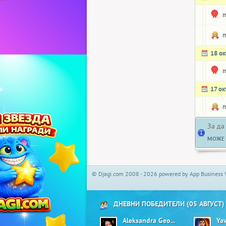
m
m
18 о
m
17 о
m
За да
МОЖЕ 
© Djagi.com 2008 - 2026 powered by App Business 
ДНЕВНИ ПОБЕДИТЕЛИ (05 АВГУСТ)
Aleksandra Georgieva01
Ya