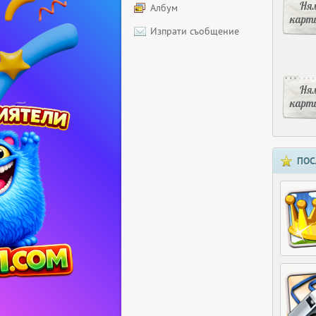
Ня
Албум
карт
Изпрати съобщение
Ня
карт
ПОС