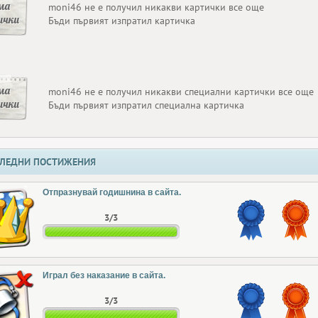
ма
moni46 не е получил никакви картички все още
ички
Бъди първият изпратил картичка
ма
moni46 не е получил никакви специални картички все още
ички
Бъди първият изпратил специална картичка
ЛЕДНИ ПОСТИЖЕНИЯ
Отпразнувай годишнина в сайта.
3/3
Играл без наказание в сайта.
3/3