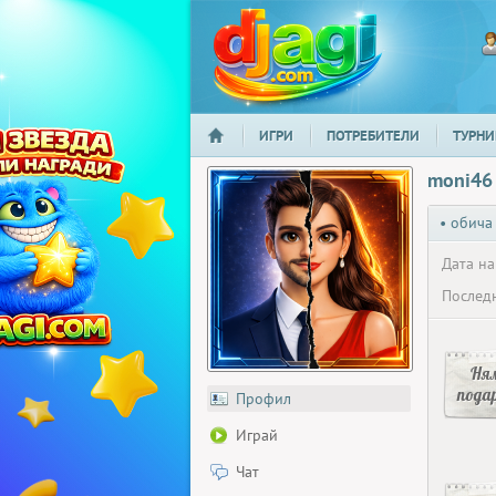
ИГРИ
ПОТРЕБИТЕЛИ
ТУРНИ
НАЧАЛО
djagi.com
moni46
• обича
Дата на
Последн
Ня
пода
Профил
Играй
Чат