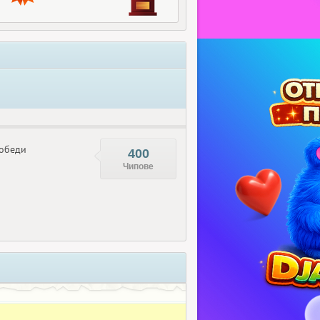
обеди
400
Чипове