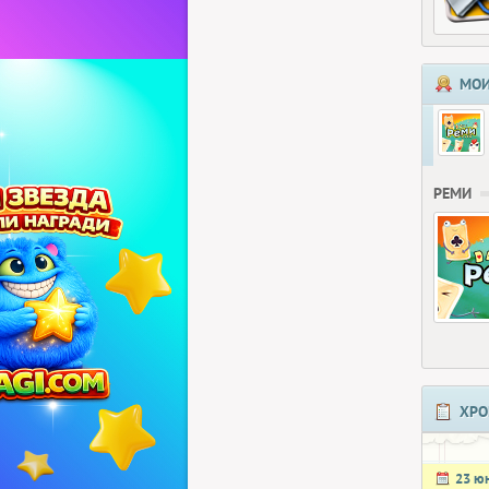
МОИ
РЕМИ
ХРО
23 ю