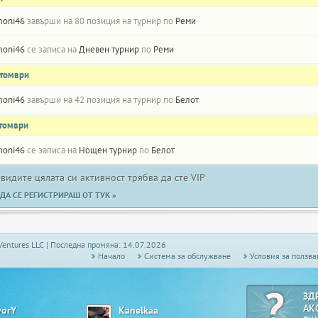
oni46
завърши на 80 позиция на турнир по
Реми
oni46
се записа на
Дневен турнир
по
Реми
ктомври
oni46
завърши на 42 позиция на турнир по
Белот
ктомври
oni46
се записа на
Нощен турнир
по
Белот
 видите цялата си активност трябва да сте VIP
ДА СЕ РЕГИСТРИРАШ ОТ ТУК »
Ventures LLC | Последна промяна: 14.07.2026
Начало
Системa за обслужване
Условия за ползва
ЗД
АК
vorY
Kanelkaa