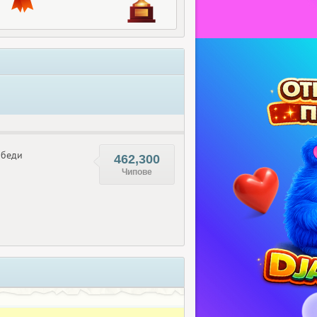
беди
462,300
Чипове