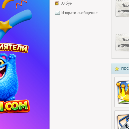
Албум
Ня
карт
Изпрати съобщение
Ня
карт
ПОС