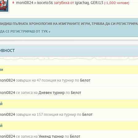
moni0824
и
koceto36
загубиха от
igrachag
,
GERI13
(-1,000 чипове)
 ВИДИШ ПЪЛНАТА ХРОНОЛОГИЯ НА ИЗИГРАНИТЕ ИГРИ, ТРЯБВА ДА СИ РЕГИСТРИРАН
ДА СЕ РЕГИСТРИРАШ ОТ ТУК »
ИВНОСТ
ли
oni0824
завърши на 47 позиция на турнир по
Белот
oni0824
се записа на
Дневен турнир
по
Белот
ай
oni0824
завърши на 157 позиция на турнир по
Белот
ай
oni0824
се записа на
Уикенд турнир
по
Белот