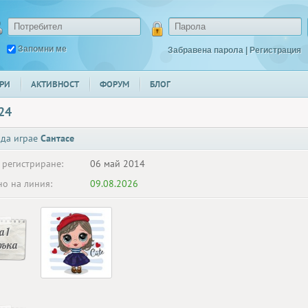
Запомни ме
Забравена парола
|
Регистрация
РИ
АКТИВНОСТ
ФОРУМ
БЛОГ
24
 да играе
Сантасе
 регистриране:
06 май 2014
о на линия:
09.08.2026
 1
ръка