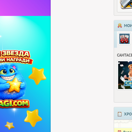
МОИ
САНТАС
ХРО