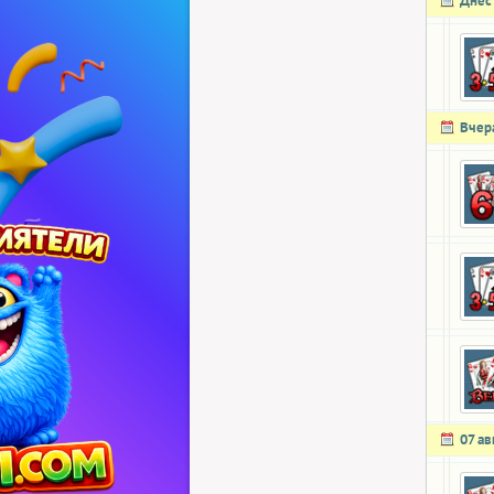
Днес
Вчер
07 ав