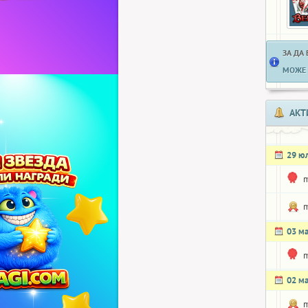
ЗА ДА
МОЖЕ 
АКТ
29 ю
m
m
03 м
m
02 м
m