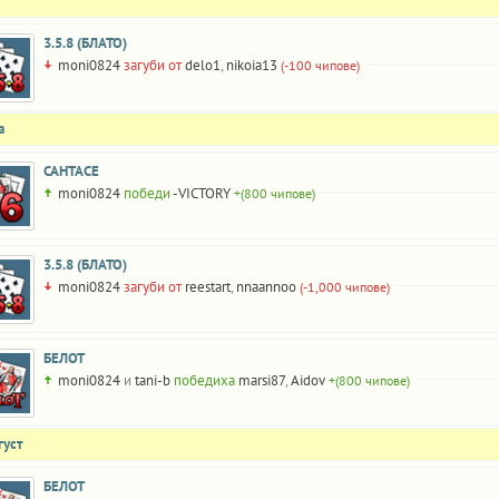
3.5.8 (БЛАТО)
moni0824
загуби от
delo1
,
nikoia13
(-100 чипове)
а
САНТАСЕ
moni0824
победи
-VICTORY
+(800 чипове)
3.5.8 (БЛАТО)
moni0824
загуби от
reestart
,
nnaannoo
(-1,000 чипове)
БЕЛОТ
moni0824
и
tani-b
победиха
marsi87
,
Aidov
+(800 чипове)
густ
БЕЛОТ