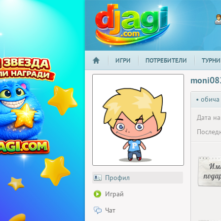
ИГРИ
ПОТРЕБИТЕЛИ
ТУРНИ
НАЧАЛО
djagi.com
moni08
• обича
Дата на
Последн
Има
пода
Профил
Играй
Чат