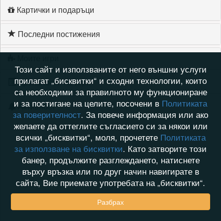
Картички и подаръци
Последни постижения
Моите игри
Този сайт и използваните от него външни услуги
прилагат „бисквитки“ и сходни технологии, които
Хронология на игри
са необходими за правилното му функциониране
и за постигане на целите, посочени в
Политиката
Активност
за поверителност
. За повече информация или ако
желаете да оттеглите съгласието си за някои или
всички „бисквитки“, моля, прочетете
Политиката
за използване на бисквитки
. Като затворите този
банер, продължите разглеждането, натиснете
върху връзка или по друг начин навигирате в
сайта, Вие приемате употребата на „бисквитки“.
Разбрах