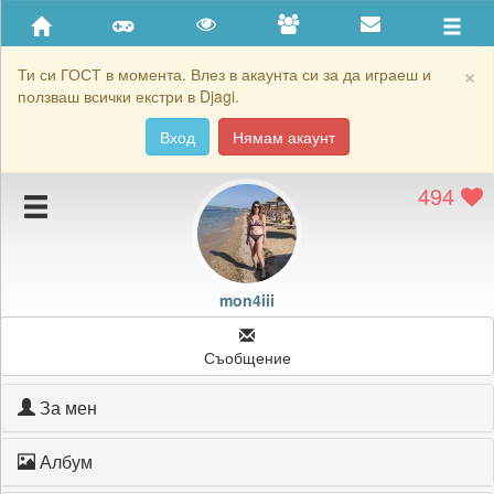
Приятели
Хронология на игри
×
Ти си ГОСТ в момента. Влез в акаунта си за да играеш и
ползваш всички екстри в Djagi.
Активност
Вход
Нямам акаунт
Постижения
494
Подаръците на mon4iii
Картичките на mon4iii
Блокирай mon4iii
mon4iii
Съобщение
За мен
Албум