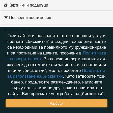
Картички и подаръци
Последни постижения
Моите игри
Този сайт и използваните от него външни услуги
прилагат „бисквитки“ и сходни технологии, които
Хронология на игри
са необходими за правилното му функциониране
и за постигане на целите, посочени в
Политиката
Активност
за поверителност
. За повече информация или ако
желаете да оттеглите съгласието си за някои или
всички „бисквитки“, моля, прочетете
Политиката
за използване на бисквитки
. Като затворите този
банер, продължите разглеждането, натиснете
върху връзка или по друг начин навигирате в
сайта, Вие приемате употребата на „бисквитки“.
Разбрах