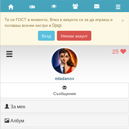
Приятели
Хронология на игри
×
Ти си ГОСТ в момента. Влез в акаунта си за да играеш и
ползваш всички екстри в Djagi.
Активност
Вход
Нямам акаунт
Постижения
25
Подаръците на mladanov
Картичките на mladanov
Блокирай mladanov
mladanov
Съобщение
За мен
Албум