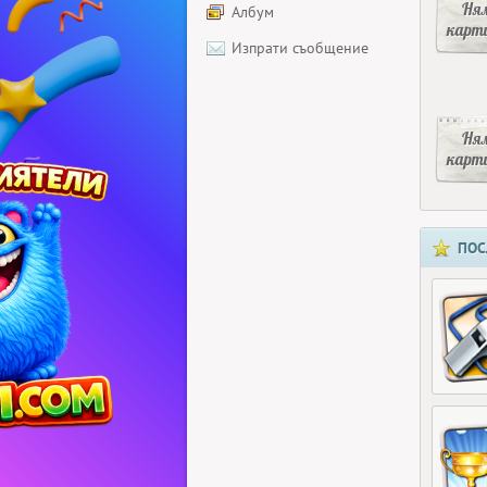
Ня
Албум
карт
Изпрати съобщение
Ня
карт
ПОС