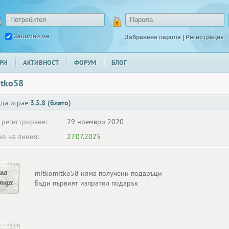
Запомни ме
Забравена парола
|
Регистрация
РИ
АКТИВНОСТ
ФОРУМ
БЛОГ
itko58
 да играе
3.5.8 (блато)
 регистриране:
29 ноември 2020
о на линия:
27.07.2025
ма
mitkomitko58 няма получени подаръци
ръци
Бъди първият изпратил подарък