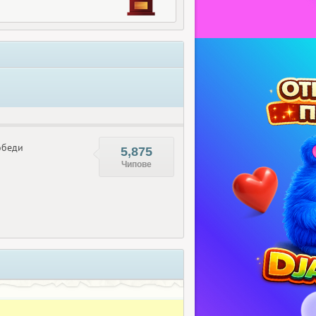
беди
5,875
Чипове