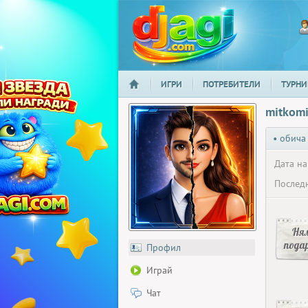
ИГРИ
ПОТРЕБИТЕЛИ
ТУРНИ
НАЧАЛО
djagi.com
mitkom
• обича
Дата на
Последн
Ня
пода
Профил
Играй
Чат