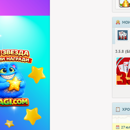
МОИ
3.5.8 (
ХРО
27 ю