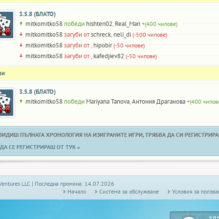
3.5.8 (БЛАТО)
mitkomitko58
победи
hishten02
,
Real_Man
+(400 чипове)
mitkomitko58
загуби от
schreck
,
neli_di
(-500 чипове)
mitkomitko58
загуби от
,
hipobir
(-50 чипове)
mitkomitko58
загуби от
,
kafedjiev82
(-50 чипове)
ли
3.5.8 (БЛАТО)
mitkomitko58
победи
Mariyana Tanova
,
Антония Драганова
+(400 чипов
 ВИДИШ ПЪЛНАТА ХРОНОЛОГИЯ НА ИЗИГРАНИТЕ ИГРИ, ТРЯБВА ДА СИ РЕГИСТРИРАН
ДА СЕ РЕГИСТРИРАШ ОТ ТУК »
Ventures LLC | Последна промяна: 14.07.2026
Начало
Системa за обслужване
Условия за ползва