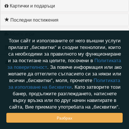
Картички и подаръци
Последни постижения
Моите игри
Този сайт и използваните от него външни услуги
прилагат „бисквитки“ и сходни технологии, които
Хронология на игри
са необходими за правилното му функциониране
и за постигане на целите, посочени в
Политиката
Активност
за поверителност
. За повече информация или ако
желаете да оттеглите съгласието си за някои или
всички „бисквитки“, моля, прочетете
Политиката
за използване на бисквитки
. Като затворите този
банер, продължите разглеждането, натиснете
върху връзка или по друг начин навигирате в
сайта, Вие приемате употребата на „бисквитки“.
Разбрах