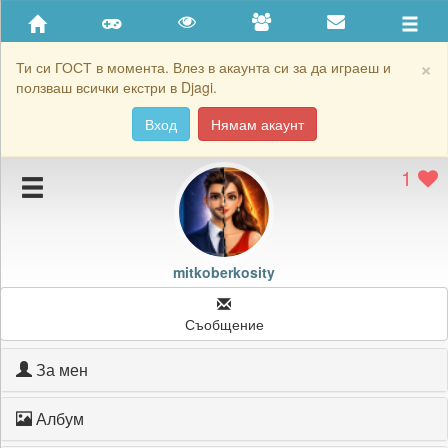
Приятели
Хронология на игри
×
Ти си ГОСТ в момента. Влез в акаунта си за да играеш и
ползваш всички екстри в Djagi.
Активност
Вход
Нямам акаунт
Постижения
1
Подаръците на mitkoberkosity
Картичките на mitkoberkosity
Блокирай mitkoberkosity
mitkoberkosity
Съобщение
За мен
Албум