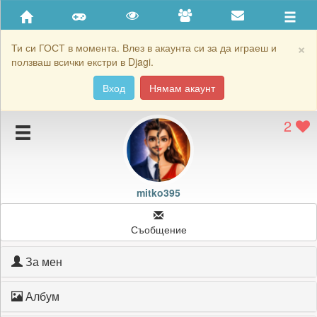
Приятели
Хронология на игри
×
Ти си ГОСТ в момента. Влез в акаунта си за да играеш и
ползваш всички екстри в Djagi.
Активност
Вход
Нямам акаунт
Постижения
2
Подаръците на mitko395
Картичките на mitko395
Блокирай mitko395
mitko395
Съобщение
За мен
Албум