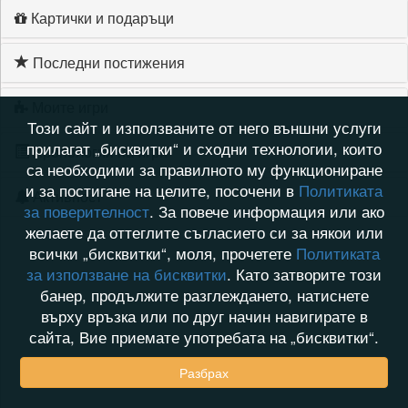
Картички и подаръци
Последни постижения
Моите игри
Този сайт и използваните от него външни услуги
прилагат „бисквитки“ и сходни технологии, които
Хронология на игри
са необходими за правилното му функциониране
и за постигане на целите, посочени в
Политиката
Активност
за поверителност
. За повече информация или ако
желаете да оттеглите съгласието си за някои или
всички „бисквитки“, моля, прочетете
Политиката
за използване на бисквитки
. Като затворите този
банер, продължите разглеждането, натиснете
върху връзка или по друг начин навигирате в
сайта, Вие приемате употребата на „бисквитки“.
Разбрах