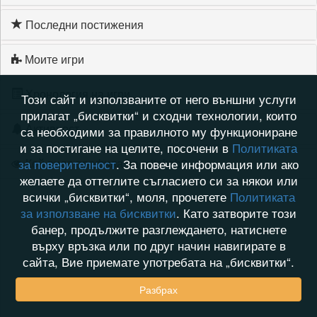
Последни постижения
Моите игри
Хронология на игри
Този сайт и използваните от него външни услуги
прилагат „бисквитки“ и сходни технологии, които
Активност
са необходими за правилното му функциониране
и за постигане на целите, посочени в
Политиката
Кой видя профила на mitakab9
за поверителност
. За повече информация или ако
желаете да оттеглите съгласието си за някои или
всички „бисквитки“, моля, прочетете
Политиката
за използване на бисквитки
. Като затворите този
банер, продължите разглеждането, натиснете
върху връзка или по друг начин навигирате в
сайта, Вие приемате употребата на „бисквитки“.
Разбрах