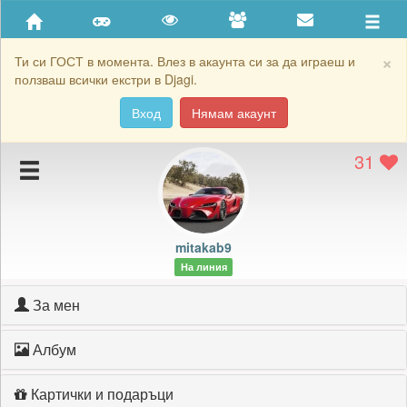
Приятели
Хронология на игри
×
Ти си ГОСТ в момента. Влез в акаунта си за да играеш и
ползваш всички екстри в Djagi.
Активност
Вход
Нямам акаунт
Постижения
31
Подаръците на mitakab9
Картичките на mitakab9
Блокирай mitakab9
mitakab9
На линия
За мен
Албум
Картички и подаръци