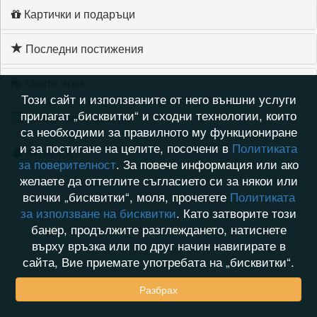
Картички и подаръци
Последни постижения
Моите игри
Този сайт и използваните от него външни услуги
прилагат „бисквитки“ и сходни технологии, които
Хронология на игри
са необходими за правилното му функциониране
и за постигане на целите, посочени в
Политиката
Активност
за поверителност
. За повече информация или ако
желаете да оттеглите съгласието си за някои или
всички „бисквитки“, моля, прочетете
Политиката
за използване на бисквитки
. Като затворите този
банер, продължите разглеждането, натиснете
върху връзка или по друг начин навигирате в
сайта, Вие приемате употребата на „бисквитки“.
Разбрах