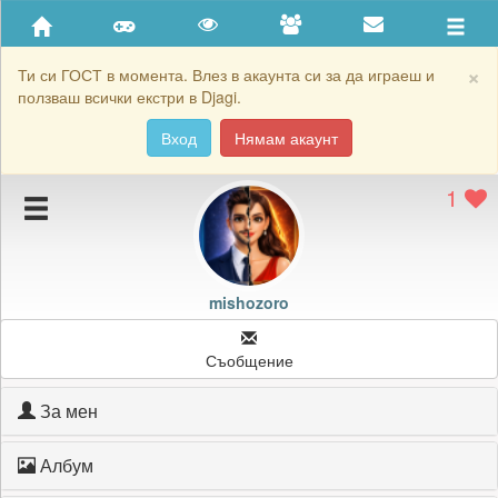
Приятели
Хронология на игри
×
Ти си ГОСТ в момента. Влез в акаунта си за да играеш и
ползваш всички екстри в Djagi.
Активност
Вход
Нямам акаунт
Постижения
1
Подаръците на mishozoro
Картичките на mishozoro
Блокирай mishozoro
mishozoro
Съобщение
За мен
Албум