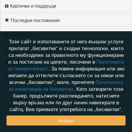
Картички и подаръци
Последни постижения
Моите игри
Този сайт и използваните от него външни услуги
прилагат „бисквитки“ и сходни технологии, които
Хронология на игри
са необходими за правилното му функциониране
и за постигане на целите, посочени в
Политиката
Активност
за поверителност
. За повече информация или ако
желаете да оттеглите съгласието си за някои или
Кой видя профила на mira1988
всички „бисквитки“, моля, прочетете
Политиката
за използване на бисквитки
. Като затворите този
банер, продължите разглеждането, натиснете
върху връзка или по друг начин навигирате в
сайта, Вие приемате употребата на „бисквитки“.
Разбрах