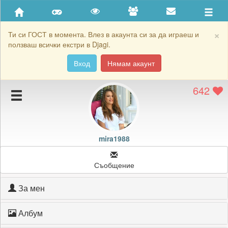
Приятели
Хронология на игри
×
Ти си ГОСТ в момента. Влез в акаунта си за да играеш и
ползваш всички екстри в Djagi.
Активност
Вход
Нямам акаунт
Постижения
642
Подаръците на mira1988
Картичките на mira1988
Блокирай mira1988
mira1988
Съобщение
За мен
Албум