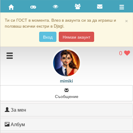
Приятели
Хронология на игри
×
Ти си ГОСТ в момента. Влез в акаунта си за да играеш и
ползваш всички екстри в Djagi.
Активност
Вход
Нямам акаунт
Постижения
0
Подаръците на mimiki
Картичките на mimiki
Блокирай mimiki
mimiki
Съобщение
За мен
Албум