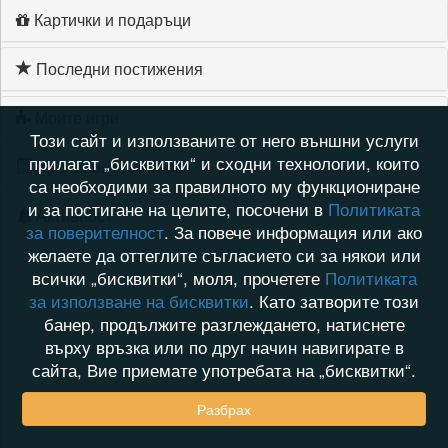
Картички и подаръци
Последни постижения
Моите игри
Този сайт и използваните от него външни услуги
прилагат „бисквитки“ и сходни технологии, които
Хронология на игри
са необходими за правилното му функциониране
и за постигане на целите, посочени в
Политиката
Активност
за поверителност
. За повече информация или ако
желаете да оттеглите съгласието си за някои или
всички „бисквитки“, моля, прочетете
Политиката
за използване на бисквитки
. Като затворите този
банер, продължите разглеждането, натиснете
върху връзка или по друг начин навигирате в
сайта, Вие приемате употребата на „бисквитки“.
Разбрах