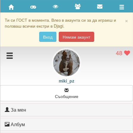
Приятели
Хронология на игри
×
Ти си ГОСТ в момента. Влез в акаунта си за да играеш и
ползваш всички екстри в Djagi.
Активност
Вход
Нямам акаунт
Постижения
48
Подаръците на miki_pz
Картичките на miki_pz
Блокирай miki_pz
miki_pz
Съобщение
За мен
Албум