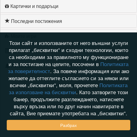
Картички и подаръци
Последни постижения
Моите игри
Този сайт и използваните от него външни услуги
прилагат „бисквитки“ и сходни технологии, които
Хронология на игри
са необходими за правилното му функциониране
и за постигане на целите, посочени в
Политиката
Активност
за поверителност
. За повече информация или ако
желаете да оттеглите съгласието си за някои или
всички „бисквитки“, моля, прочетете
Политиката
за използване на бисквитки
. Като затворите този
банер, продължите разглеждането, натиснете
върху връзка или по друг начин навигирате в
сайта, Вие приемате употребата на „бисквитки“.
Разбрах