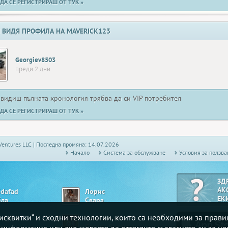
ДА СЕ РЕГИСТРИРАШ ОТ ТУК »
 ВИДЯ ПРОФИЛА НА MAVERICK123
Georgiev8503
преди 2 дни
 видиш пълната хронология трябва да си VIP потребител
ДА СЕ РЕГИСТРИРАШ ОТ ТУК »
Ventures LLC | Последна промяна: 14.07.2026
Начало
Системa за обслужване
Условия за ползва
ЗД
АК
5dafad
Лорис
ЕК
бла
Свара
„бисквитки“ и сходни технологии, които са необходими за прав
ar_Petr
bandalovski
ми
Белот - Висша лига