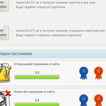
ма
maverick123 не е получил никакви картички все още
ички
Бъди първият изпратил картичка
ма
maverick123 не е получил никакви специални картички все
ички
Бъди първият изпратил специална картичка
ЛЕДНИ ПОСТИЖЕНИЯ
Отпразнувай годишнина в сайта.
3/3
Играл без наказание в сайта.
3/3