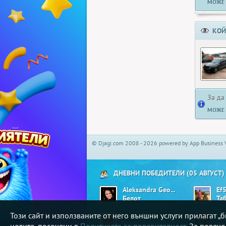
МОЖЕ 
КОЙ
За да
МОЖЕ 
© Djagi.com 2008 - 2026 powered by App Business 
ДНЕВНИ ПОБЕДИТЕЛИ (05 АВГУСТ)
Aleksandra Georgieva01
Ef
Белот
Та
Този сайт и използваните от него външни услуги прилагат 
shusha
Pet
Хавайско парти
Ре