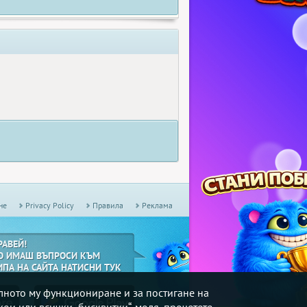
не
Privacy Policy
Правила
Реклама
РАВЕЙ!
О ИМАШ ВЪПРОСИ КЪМ
ИПА НА САЙТА НАТИСНИ ТУК
илното му функциониране и за постигане на