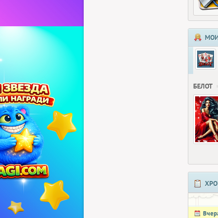
МОИ
БЕЛОТ
ХРО
Вчер