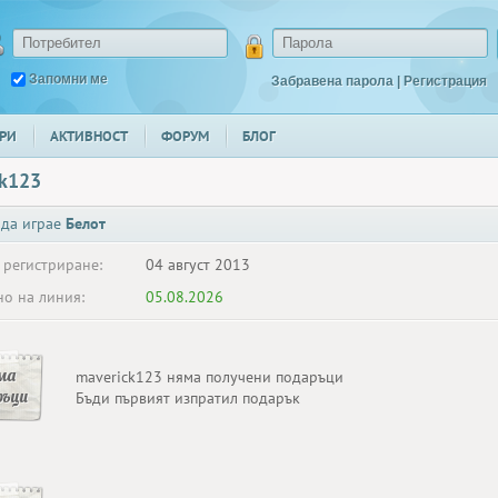
Запомни ме
Забравена парола
|
Регистрация
РИ
АКТИВНОСТ
ФОРУМ
БЛОГ
ck123
 да играе
Белот
 регистриране:
04 август 2013
о на линия:
05.08.2026
ма
maverick123 няма получени подаръци
ръци
Бъди първият изпратил подарък