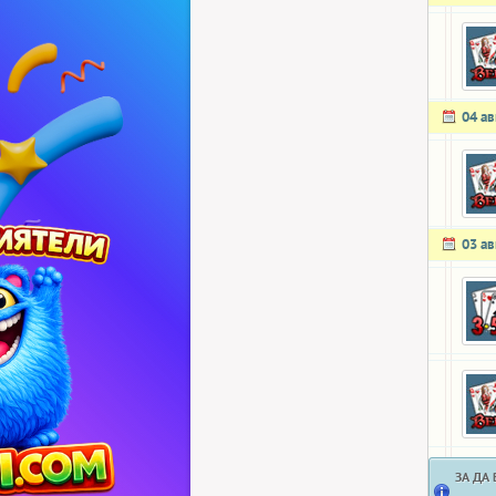
04 ав
03 ав
ЗА ДА