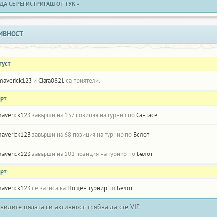
ДА СЕ РЕГИСТРИРАШ ОТ ТУК »
ИВНОСТ
густ
maverick123
и
Ciara0821
са приятели.
арт
averick123
завърши на 137 позиция на турнир по
Сантасе
averick123
завърши на 68 позиция на турнир по
Белот
averick123
завърши на 102 позиция на турнир по
Белот
арт
averick123
се записа на
Нощен турнир
по
Белот
 видите цялата си активност трябва да сте VIP