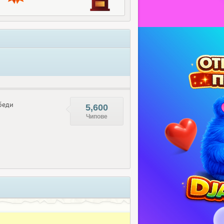
беди
5,600
Чипове