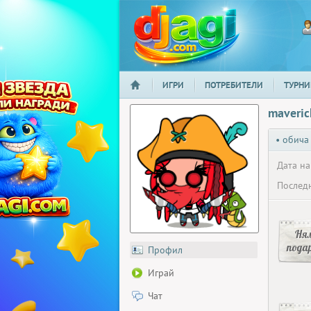
ИГРИ
ПОТРЕБИТЕЛИ
ТУРНИ
НАЧАЛО
djagi.com
maveri
• обича
Дата на
Последн
Ня
пода
Профил
Играй
Чат