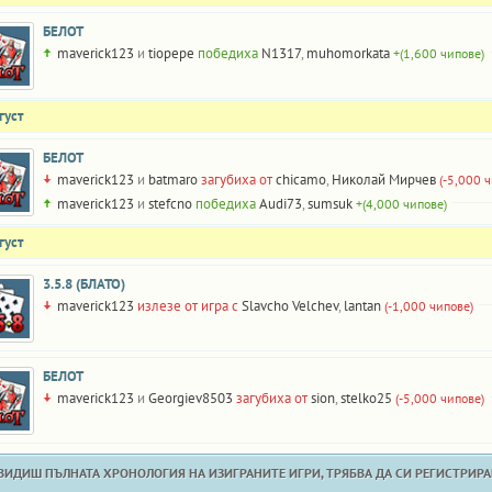
БЕЛОТ
maverick123
и
tiopepe
победиха
N1317
,
muhomorkata
+(1,600 чипове)
густ
БЕЛОТ
maverick123
и
batmaro
загубиха от
chicamo
,
Николай Мирчев
(-5,000 
maverick123
и
stefcno
победиха
Audi73
,
sumsuk
+(4,000 чипове)
густ
3.5.8 (БЛАТО)
maverick123
излезе от игра с
Slavcho Velchev
,
lantan
(-1,000 чипове)
БЕЛОТ
maverick123
и
Georgiev8503
загубиха от
sion
,
stelko25
(-5,000 чипове)
 ВИДИШ ПЪЛНАТА ХРОНОЛОГИЯ НА ИЗИГРАНИТЕ ИГРИ, ТРЯБВА ДА СИ РЕГИСТРИРАН