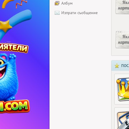
Ня
Албум
карт
Изпрати съобщение
Ня
карт
ПОС