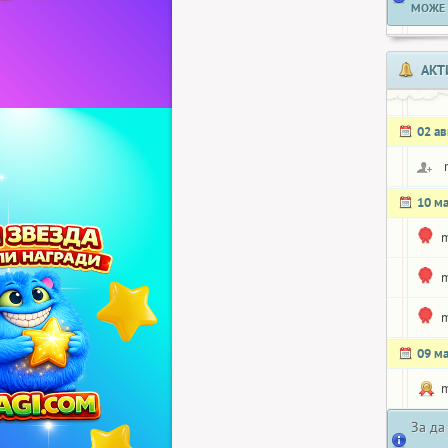
МОЖЕ 
АКТ
02 ав
10 м
m
m
m
09 м
m
За да