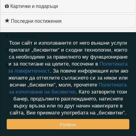
Картички и подаръци
Последни постижения
Моите игри
Този сайт и използваните от него външни услуги
прилагат „бисквитки“ и сходни технологии, които
Хронология на игри
са необходими за правилното му функциониране
и за постигане на целите, посочени в
Политиката
Активност
за поверителност
. За повече информация или ако
желаете да оттеглите съгласието си за някои или
всички „бисквитки“, моля, прочетете
Политиката
за използване на бисквитки
. Като затворите този
банер, продължите разглеждането, натиснете
върху връзка или по друг начин навигирате в
сайта, Вие приемате употребата на „бисквитки“.
Разбрах