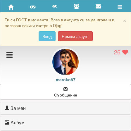
Приятели
Хронология на игри
×
Ти си ГОСТ в момента. Влез в акаунта си за да играеш и
ползваш всички екстри в Djagi.
Активност
Вход
Нямам акаунт
Постижения
26
Подаръците на maroko87
Картичките на maroko87
Блокирай maroko87
maroko87
Съобщение
За мен
Албум