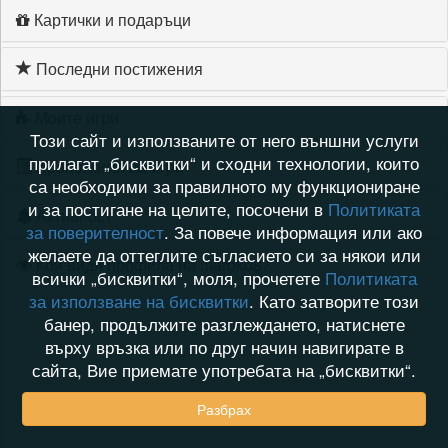
Картички и подаръци
Последни постижения
Моите игри
Този сайт и използваните от него външни услуги
прилагат „бисквитки“ и сходни технологии, които
Хронология на игри
са необходими за правилното му функциониране
и за постигане на целите, посочени в
Политиката
Активност
за поверителност
. За повече информация или ако
желаете да оттеглите съгласието си за някои или
Кой видя профила на maroko87
всички „бисквитки“, моля, прочетете
Политиката
за използване на бисквитки
. Като затворите този
банер, продължите разглеждането, натиснете
върху връзка или по друг начин навигирате в
сайта, Вие приемате употребата на „бисквитки“.
Разбрах